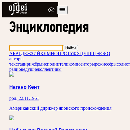
Радио Орфей
Энциклопедия
Найти
А
Б
В
Г
Д
Е
Ж
З
И
Й
К
Л
М
Н
О
П
Р
С
Т
У
Ф
Х
Ц
Ч
Ш
Щ
Э
Ю
Я
Q
авторы
текста
дирижёры
исполнители
композиторы
режиссёры
солис
радиоведущие
коллективы
Нагано Кент
род. 22.11.1951
Американский дирижёр японского происхождения