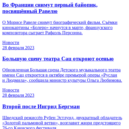
Во Франции снимут первый байопик,
посвящённый Равелю
О Морисе Равеле снимут биографический фильм. Съёмки
кинокартины «Болеро» начнутся в марте, французского
композитора сыграет Рафаэль Персонна.
Новости
28 февраля 2023
Большую сцену театра Сац откроют осенью
Обновленная Большая сцена Детского музыкального театра
имени Сац откроется в октябре премьерой оперы «Руслан
и Людмила», сообщила министр культуры Ольга Любимова.
Новости
28 февраля 2023
Второй после Ингрид Бергман
Шведский режиссёр Рубен Эстлунд, двукратный обладатель
«Золотой пальмовой ветви», возглавит жюри предстоящего
76-го Каннского фестиваля.