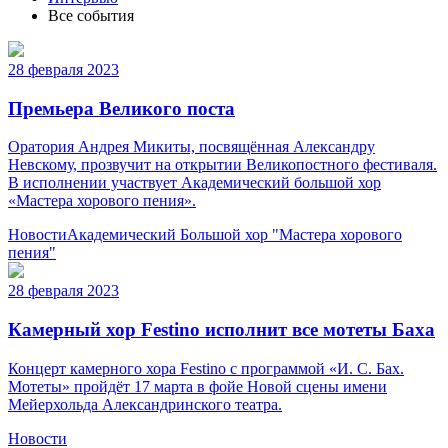
Все события
28 февраля 2023
Премьера Великого поста
Оратория Андрея Микиты, посвящённая Александру
Невскому, прозвучит на открытии Великопостного фестиваля.
В исполнении участвует Академический большой хор
«Мастера хорового пения».
Новости
Академический Большой хор "Мастера хорового
пения"
28 февраля 2023
Камерный хор Festino исполнит все мотеты Баха
Концерт камерного хора Festino с программой «И. С. Бах.
Мотеты» пройдёт 17 марта в фойе Новой сцены имени
Мейерхольда Александринского театра.
Новости