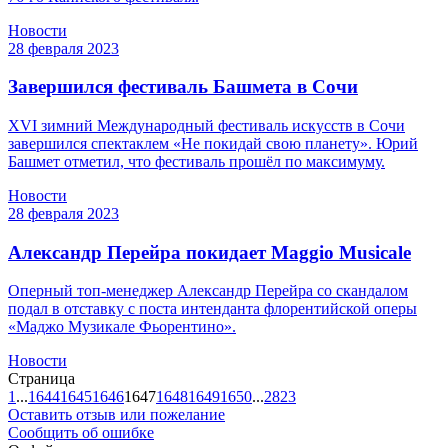
Новости
28 февраля 2023
Завершился фестиваль Башмета в Сочи
ХVI зимний Международный фестиваль искусств в Сочи
завершился спектаклем «Не покидай свою планету». Юрий
Башмет отметил, что фестиваль прошёл по максимуму.
Новости
28 февраля 2023
Александр Перейра покидает Maggio Musicale
Оперный топ-менеджер Александр Перейра со скандалом
подал в отставку с поста интенданта флорентийской оперы
«Маджо Музикале Фьорентино».
Новости
Страница
1
...
1644
1645
1646
1647
1648
1649
1650
...
2823
Оставить отзыв или пожелание
Сообщить об ошибке