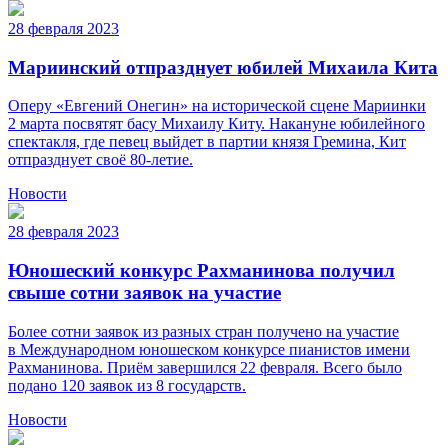
28 февраля 2023
Мариинский отпразднует юбилей Михаила Кита
Оперу «Евгений Онегин» на исторической сцене Мариинки
2 марта посвятят басу Михаилу Киту. Накануне юбилейного
спектакля, где певец выйдет в партии князя Гремина, Кит
отпразднует своё 80-летие.
Новости
28 февраля 2023
Юношеский конкурс Рахманинова получил
свыше сотни заявок на участие
Более сотни заявок из разных стран получено на участие
в Международном юношеском конкурсе пианистов имени
Рахманинова. Приём завершился 22 февраля. Всего было
подано 120 заявок из 8 государств.
Новости