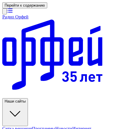
Перейти к содержанию
Радио Орфей
Наши сайты
Сетка вещания
Программы
Новости
Интернет-