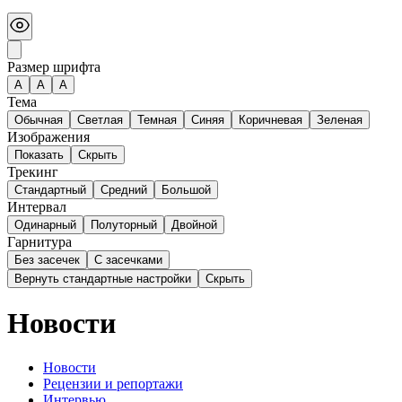
Размер шрифта
А
A
A
Тема
Обычная
Светлая
Темная
Синяя
Коричневая
Зеленая
Изображения
Показать
Скрыть
Трекинг
Стандартный
Средний
Большой
Интервал
Одинарный
Полуторный
Двойной
Гарнитура
Без засечек
С засечками
Вернуть стандартные настройки
Скрыть
Новости
Новости
Рецензии и репортажи
Интервью