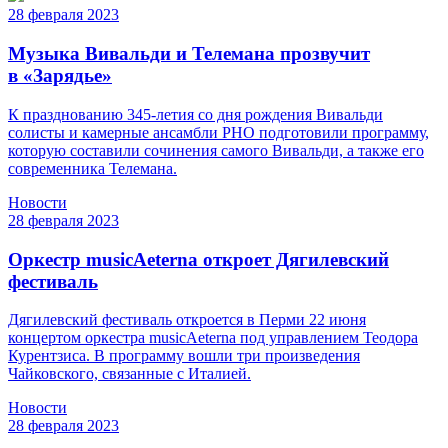
28 февраля 2023
Музыка Вивальди и Телемана прозвучит
в «Зарядье»
К празднованию 345-летия со дня рождения Вивальди
солисты и камерные ансамбли РНО подготовили программу,
которую составили сочинения самого Вивальди, а также его
современника Телемана.
Новости
28 февраля 2023
Оркестр musicAeterna откроет Дягилевский
фестиваль
Дягилевский фестиваль откроется в Перми 22 июня
концертом оркестра musicAeterna под управлением Теодора
Курентзиса. В программу вошли три произведения
Чайковского, связанные с Италией.
Новости
28 февраля 2023