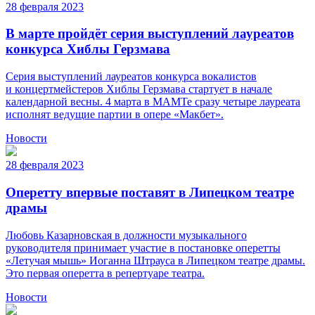
28 февраля 2023
В марте пройдёт серия выступлений лауреатов
конкурса Хиблы Герзмава
Серия выступлений лауреатов конкурса вокалистов
и концертмейстеров Хиблы Герзмава стартует в начале
календарной весны. 4 марта в МАМТе сразу четыре лауреата
исполнят ведущие партии в опере «Макбет».
Новости
28 февраля 2023
Оперетту впервые поставят в Липецком театре
драмы
Любовь Казарновская в должности музыкального
руководителя принимает участие в постановке оперетты
«Летучая мышь» Иоганна Штрауса в Липецком театре драмы.
Это первая оперетта в репертуаре театра.
Новости