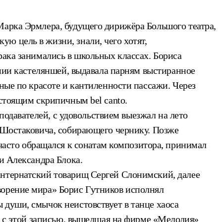
Марка Эрмлера, будущего дирижёра Большого театра,
ю цель в жизни, знали, чего хотят,
рака занимались в школьных классах. Бориса
ении кастеляншей, выдавала парням выстиранное
ные по красоте и кантиленности пассажи. Через
астоящим скрипичным bel canto.
еподавателей, с удовольствием выезжал на лето
я Шостаковича, собирающего чернику. Позже
асто обращался к сонатам композитора, принимал
и Александра Блока.
интернатский товарищ Сергей Слонимский, далее
ворение мира» Борис Гутников исполнял
 души, смычок неистовствует в танце хаоса
ка с этой записью, вышедшая на фирме «Мелодия»