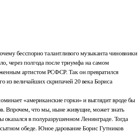
Почему бесспорно талантливого музыканта чиновники
ыло, через полгода после триумфа на самом
уженным артистом РСФСР. Так он превратился
ого из величайших скрипачей 20 века Бориса
поминает «американские горки» и выглядит вроде бы
в. Впрочем, что мы, ныне живущие, может знать
еды оказался в полуразрушенном Ленинграде. Тогда
и сытном обеде. Юное дарование Борис Гутников