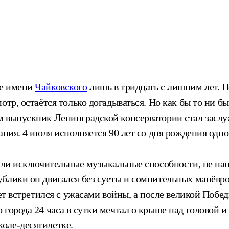
се имени
Чайковского
лишь в тридцать с лишним лет. 
отр, остаётся только догадываться. Но как бы то ни б
м выпускник Ленинградской консерватории стал засл
ания. 4 июля исполняется 90 лет со дня рождения одн
жили исключительные музыкальные способности, не на
блики он двигался без суеты и сомнительных манёвро
лет встретился с ужасами войны, а после великой Поб
 города 24 часа в сутки мечтал о крыше над головой 
оле-десятилетке.