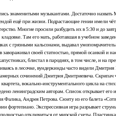
ались знаменитыми музыкантами. Достаточно назвать 
ндой ещё при жизни. Подрастающие гении имели чётку
рство. Многие просили разбудить их в 5:30 и до завт
 кладовке. Там его мать, работавшая в учебном завед
ешках с грязными кальсонами, выдавал умопомрачитель
ов завораживал своей статностью, прямой осанкой и н
апустниках, блистал в пародиях, в том числе, и на пр
ливаясь в лесочке, вундеркинды часто видели Дмитри
амерных сочинений Дмитрия Дмитриевича. Скрипач ч
 квартета, вокально-инструментального цикла на стих
едено ленинградским авторам. Список открывает его 
я Фалика, Андрея Петрова. Сюиту из его балета «Сот
ии фортепиано. Экспрессивная игра разрывает струны
ляя полностью отключиться от мирской суеты. Пластин