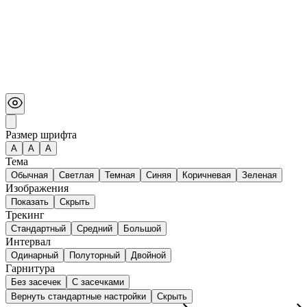
Размер шрифта
А
A
A
Тема
Обычная
Светлая
Темная
Синяя
Коричневая
Зеленая
Изображения
Показать
Скрыть
Трекинг
Стандартный
Средний
Большой
Интервал
Одинарный
Полуторный
Двойной
Гарнитура
Без засечек
С засечками
Вернуть стандартные настройки
Скрыть