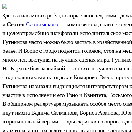
Здесь жило много ребят, которые впоследствии сдел
и
Сергея
Слонимского
— композитора, ставшего леге
и целеустремлённо шлифовали исполнительское масте
Гутникова часто можно было застать в хозяйственной
бельё. И Борис с гордо поднятой головой, стоя на м
много лет, выступая на лучших сценах мира, Гутник
Но Боря не был зазнайкой — он охотно участвовал в к
с однокашниками на отдых в Комарово. Здесь, прогу
Гутникова называли выдающимся интерпретатором к
участие в исполнении его Трио и Квинтета, Восьмого
В обширном репертуаре музыканта особое место отв
идут имена Вадима Салманова, Бориса Арапова, Юри
в оригинальной версии — для скрипки в сопровожден
и дьявола, а потом водит хороводы ангелов, застав