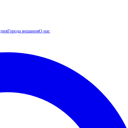
едия
Города вещания
О нас