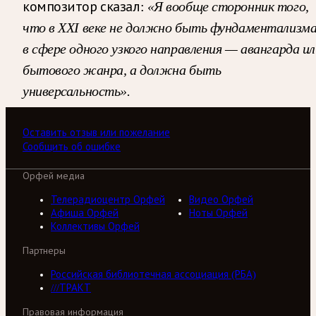
композитор сказал:
«Я вообще сторонник того,
что в ХХI веке не должно быть фундаментализм
в сфере одного узкого направления — авангарда ил
бытового жанра, а должна быть
универсальность».
Оставить отзыв или пожелание
Сообщить об ошибке
Орфей медиа
Телерадиоцентр Орфей
Видео Орфей
Афиша Орфей
Ноты Орфей
Коллективы Орфей
Партнеры
Российская библиотечная ассоциация (РБА)
///ТРАКТ
Правовая информация