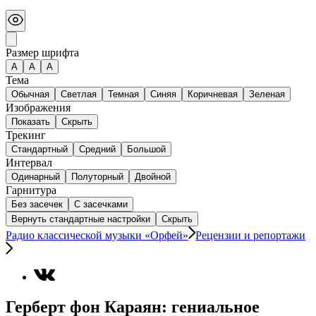
Размер шрифта
А
A
A
Тема
Обычная
Светлая
Темная
Синяя
Коричневая
Зеленая
Изображения
Показать
Скрыть
Трекинг
Стандартный
Средний
Большой
Интервал
Одинарный
Полуторный
Двойной
Гарнитура
Без засечек
С засечками
Вернуть стандартные настройки
Скрыть
Радио классической музыки «Орфей»
Рецензии и репортажи
Герберт фон Караян: гениальное