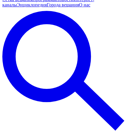
каналы
Энциклопедия
Города вещания
О нас