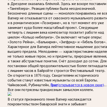
в Дрездене оказалась блёклой. Здесь же вскоре поставили
«Тангейзера». Реакция публики была неоднозначной.
Бесконечно длинные сцены — монологи понравились не вс
Вагнер не отказывается от сквозного музыкального развит
и в романтическом «Лоэнгрине», но в тот момент его уже
занимает куда более масштабный проект. Следующие
четверть с лишним века композитор посвятит работе над
циклом «Кольцо нибелунга». Он включает четыре оперы:
«Золото Рейна», «Валькирия», «Зигфрид» и «Гибель богов».
Характерное для Вагнера лейтмотивное мышление достиг
высшего предела. Мелодиями — характеристиками наделе
не только живые герои, но и предметы, природные явления
а также абстрактные понятия. Счёт доходил до сотни. Для
постановки общей продолжительностью более пятнадцат
с лишним часов в Байройте строится Фестивальный театр.
Он откроется в 1876 году. Свидетелями исторического
события станут известные музыканты со всей Европы.
Чайковский, Рубинштейн,
Григ
(открывается в новом окне)
Все они потрясены грандиозным замыслом коллеги.
В статусе признанного гения Вагнер наслаждается
покровительством баварской знати и забывает