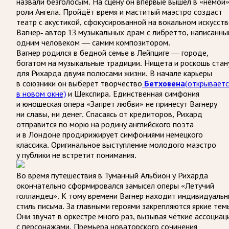
назвали безголосым. На сцену он впервые вышел в «немой
роли Ангела. Пройдёт время и маститый маэстро создаст
театр с акустикой, сфокусированной на вокальном искусств
Вагнер- автор 13 музыкальных драм с либретто, написанн
одним человеком — самим композитором.
Вагнер родился в бедной семье в Лейпциге — городе,
богатом на музыкальные традиции. Нищета и роскошь стан
для Рихарда двумя полюсами жизни. В начале карьеры
в союзники он выберет творчество
Бетховена
(открываетс
в новом окне)
и Шекспира. Единственная симфония
и юношеская опера «Запрет любви» не принесут Вагнеру
ни славы, ни денег. Спасаясь от кредиторов, Рихард
отправится по морю на родину английского поэта
и в Лондоне продирижирует симфониями немецкого
классика. Оригинальное выступление молодого маэстро
у публики не встретит понимания.
Во время путешествия в Туманный Альбион у Рихарда
окончательно сформировался замысел оперы «Летучий
голландец». К тому времени Вагнер находит индивидуаль
стиль письма. За главными героями закрепляются яркие тем
Они звучат в оркестре много раз, вызывая чёткие ассоциац
с персонажами. Премьера новаторского сочинения