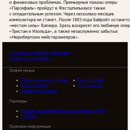
о финансовых проблемах. Премьерные показы оперы
«Парсифаль» пройдут в Фестшпильхаусе также
с оглушительным успехом. Через несколько месяцев
композитора не станет. После 1883 года Байройт останетс
«местом силы» Вагнера. Здесь воскресят его любимую опер
«Тристан и Изольда», а также незаслуженно забытых
«Нюрнбергских мейстерзингеров».
Оставить отзыв или пожелание
Сообщить об ошибке
Орфей медиа
Телерадиоцентр Орфей
Видео Орфей
Афиша Орфей
Ноты Орфей
Коллективы Орфей
Партнеры
Российская библиотечная ассоциация (РБА)
///ТРАКТ
Правовая информация