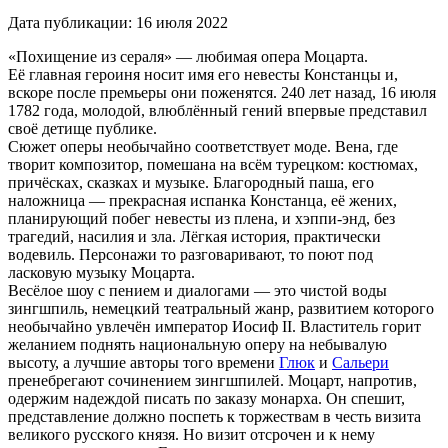
Дата публикации:
16 июля 2022
«Похищение из сераля» — любимая опера Моцарта.
Её главная героиня носит имя его невесты Констанцы и,
вскоре после премьеры они поженятся. 240 лет назад, 16 июля
1782 года, молодой, влюблённый гений впервые представил
своё детище публике.
Сюжет оперы необычайно соответствует моде. Вена, где
творит композитор, помешана на всём турецком: костюмах,
причёсках, сказках и музыке. Благородный паша, его
наложница — прекрасная испанка Констанца, её жених,
планирующий побег невесты из плена, и хэппи-энд, без
трагедий, насилия и зла. Лёгкая история, практически
водевиль. Персонажи то разговаривают, то поют под
ласковую музыку Моцарта.
Весёлое шоу с пением и диалогами — это чистой воды
зингшпиль, немецкий театральный жанр, развитием которого
необычайно увлечён император Иосиф II. Властитель горит
желанием поднять национальную оперу на небывалую
высоту, а лучшие авторы того времени
Глюк
и
Сальери
пренебрегают сочинением зингшпилей. Моцарт, напротив,
одержим надеждой писать по заказу монарха. Он спешит,
представление должно поспеть к торжествам в честь визита
великого русского князя. Но визит отсрочен и к нему