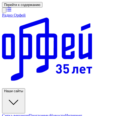
Перейти к содержанию
Радио Орфей
Наши сайты
Сетка вещания
Программы
Новости
Интернет-