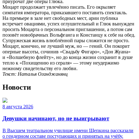
приурочат две оперы Глюка.
Моцарт продолжает увлечённо писать. Его окрыляет
симпатия императора, приказавшего поставить спектакль.
На премьере в зале нет свободных мест, арии публика
встречает овациями, успех оглушительный и Глюк вынужден
просить Моцарта о персональном приглашении, а потом сам
позовёт новобрачных Вольфганга и Констанцу к себе на обед.
Супружеская жизнь влюблённой пары сложится не просто.
Моцарт, конечно, не лучший муж, но — гений. Он покорит
оперные высоты, сочинив «Свадьбу Фигаро», «Дон Жуана»
и «Волшебную флейту», но до конца жизни сохранит в душе
тепло к «Похищению из сераля» — этому неудержимо
нежному свидетельству его любви.
Текст: Наталья Оганджанянц
Новости
8 августа 2026
Девушки начинают, но не выигрывают
В Высшем театральном училище имени Щепкина рассказали
о гендерном составе поступающих и принятых на учёбу.