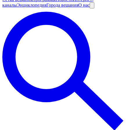
каналы
Энциклопедия
Города вещания
О нас