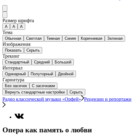
Размер шрифта
А
A
A
Тема
Обычная
Светлая
Темная
Синяя
Коричневая
Зеленая
Изображения
Показать
Скрыть
Трекинг
Стандартный
Средний
Большой
Интервал
Одинарный
Полуторный
Двойной
Гарнитура
Без засечек
С засечками
Вернуть стандартные настройки
Скрыть
Радио классической музыки «Орфей»
Рецензии и репортажи
Опера как память о любви