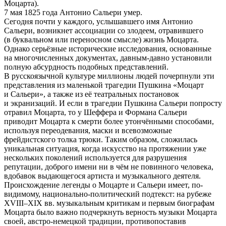
Моцарта).
7 мая 1825 года Антонио Сальери умер.
Сегодня почти у каждого, услышавшего имя Антонио
Сальери, возникнет ассоциации со злодеем, отравившего
(в буквальном или переносном смысле) жизнь Моцарта.
Однако серьёзные исторические исследования, основанные
на многочисленных документах, давным-давно установили
полную абсурдность подобных представлений.
В русскоязычной культуре миллионы людей почерпнули эти
представления из маленькой трагедии Пушкина «Моцарт
и Сальери», а также из её театральных постановок
и экранизаций. И если в трагедии Пушкина Сальери попросту
отравил Моцарта, то у Шеффера и Формана Сальери
приводит Моцарта к смерти более утончёнными способами,
используя переодевания, маски и всевозможные
фрейдистского толка трюки. Таким образом, сложилась
уникальная ситуация, когда искусство на протяжении уже
нескольких поколений используется для разрушения
репутации, доброго имени ни в чём не повинного человека,
вдобавок выдающегося артиста и музыкального деятеля.
Происхождение легенды о Моцарте и Сальери имеет, по-
видимому, национально-политический подтекст: на рубеже
XVIII–XIX вв. музыкальным критикам и первым биографам
Моцарта было важно подчеркнуть верность музыки Моцарта
своей, австро-немецкой традиции, противопоставив