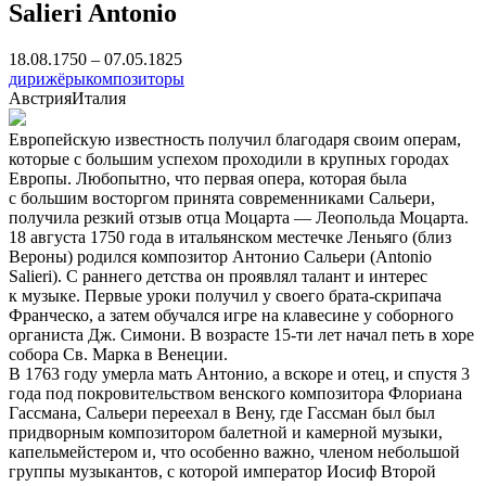
Salieri Antonio
18.08.1750 – 07.05.1825
дирижёры
композиторы
Австрия
Италия
Европейскую известность получил благодаря своим операм,
которые с большим успехом проходили в крупных городах
Европы. Любопытно, что первая опера, которая была
с большим восторгом принята современниками Сальери,
получила резкий отзыв отца Моцарта — Леопольда Моцарта.
18 августа 1750 года в итальянском местечке Леньяго (близ
Вероны) родился композитор Антонио Сальери (Antonio
Salieri). С раннего детства он проявлял талант и интерес
к музыке. Первые уроки получил у своего брата-скрипача
Франческо, а затем обучался игре на клавесине у соборного
органиста Дж. Симони. В возрасте 15-ти лет начал петь в хоре
собора Св. Марка в Венеции.
В 1763 году умерла мать Антонио, а вскоре и отец, и спустя 3
года под покровительством венского композитора Флориана
Гассмана, Сальери переехал в Вену, где Гассман был был
придворным композитором балетной и камерной музыки,
капельмейстером и, что особенно важно, членом небольшой
группы музыкантов, с которой император Иосиф Второй