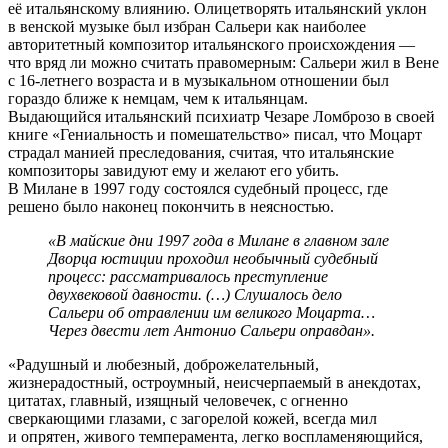
её итальянскому влиянию. Олицетворять итальянский уклон
в венской музыке был избран Сальери как наиболее
авторитетный композитор итальянского происхождения —
что вряд ли можно считать правомерным: Сальери жил в Вене
с 16-летнего возраста и в музыкальном отношении был
гораздо ближе к немцам, чем к итальянцам.
Выдающийся итальянский психиатр Чезаре Ломброзо в своей
книге «Гениальность и помешательство» писал, что Моцарт
страдал манией преследования, считая, что итальянские
композиторы завидуют ему и желают его убить.
В Милане в 1997 году состоялся судебный процесс, где
решено было наконец покончить в неясностью.
«В майские дни 1997 года в Милане в главном зале
Дворца юстиции проходил необычный судебный
процесс: рассматривалось преступление
двухвековой давности. (…) Слушалось дело
Сальери об отравлении им великого Моцарта…
Через двести лет Антонио Сальери оправдан».
«Радушный и любезный, доброжелательный,
жизнерадостный, остроумный, неисчерпаемый в анекдотах,
цитатах, главный, изящный человечек, с огненно
сверкающими глазами, с загорелой кожей, всегда мил
и опрятен, живого темперамента, легко воспламеняющийся,