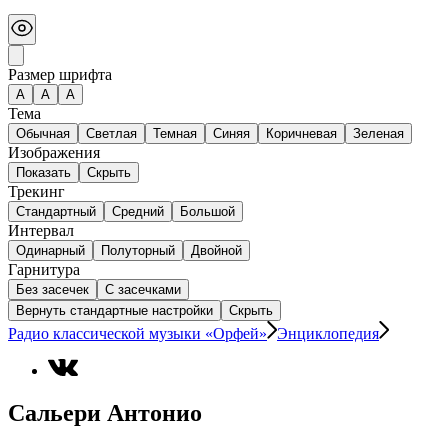
Размер шрифта
А
A
A
Тема
Обычная
Светлая
Темная
Синяя
Коричневая
Зеленая
Изображения
Показать
Скрыть
Трекинг
Стандартный
Средний
Большой
Интервал
Одинарный
Полуторный
Двойной
Гарнитура
Без засечек
С засечками
Вернуть стандартные настройки
Скрыть
Радио классической музыки «Орфей»
Энциклопедия
Сальери Антонио