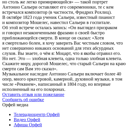
но столь же легко примиряющийся» — такой портрет
Антонио Сальери оставляют его современники, те с кем
встречался композитор (в частности, Фридрих Рохлиц).
В октябре 1823 года ученик Сальери, известный пианист
и композитор Мошелес, навестил Сальери в госпитале.
Об этой встрече осталась запись: «Он выглядел призраком
и говорил незаконченными фразами о своей быстро
приближающейся смерти. В конце он сказал: «Хотя
я смертельно болен, я хочу заверить Вас честным словом, что
нет совершенно никаких оснований для этих абсурдных
слухов. Вы знаете, о чём я: Моцарт, что я якобы отравил его.
Но нет. Это — злобная клевета, одна только злобная клевета.
Скажите миру, дорогой Мошелес, что старый Сальери на краю
смерти сам Вам это сказал».
Музыкальное наследие Антонио Сальери включает более 40
опер, много оркестровой, камерной, духовной музыки, в том
числе «Реквием», написанный в 1804 году, но впервые
исполненный на его похоронах.
Оставить отзыв или пожелание
Сообщить об ошибке
Орфей медиа
Телерадиоцентр Орфей
Видео Орфей
Афиша Орфей