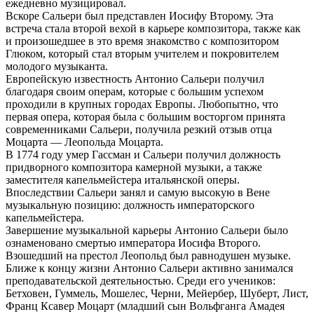
ежедневно музицировал.
Вскоре Сальери был представлен Иосифу Второму. Эта
встреча стала второй вехой в карьере композитора, также как
и произошедшее в это время знакомство с композитором
Глюком, который стал вторым учителем и покровителем
молодого музыканта.
Европейскую известность Антонио Сальери получил
благодаря своим операм, которые с большим успехом
проходили в крупных городах Европы. Любопытно, что
первая опера, которая была с большим восторгом принята
современниками Сальери, получила резкий отзыв отца
Моцарта — Леопольда Моцарта.
В 1774 году умер Гассман и Сальери получил должность
придворного композитора камерной музыки, а также
заместителя капельмейстера итальянской оперы.
Впоследствии Сальери занял и самую высокую в Вене
музыкальную позицию: должность императорского
капельмейстера.
Завершение музыкальной карьеры Антонио Сальери было
ознаменовано смертью императора Иосифа Второго.
Взошедший на престол Леопольд был равнодушен музыке.
Ближе к концу жизни Антонио Сальери активно занимался
преподавательской деятельностью. Среди его учеников:
Бетховен, Гуммель, Мошелес, Черни, Мейербер, Шуберт, Лист,
Франц Ксавер Моцарт (младший сын Вольфганга Амадея