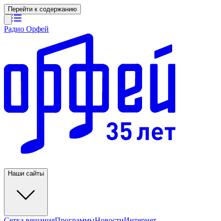
Перейти к содержанию
Радио Орфей
Наши сайты
Сетка вещания
Программы
Новости
Интернет-