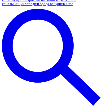
каналы
Энциклопедия
Города вещания
О нас