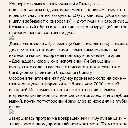
Концерт открылся арией куньцюй «Тань цы» —
повествованием под аккомпанемент, задавшим тему «гор
и рек как сна». Затем зазвучало «Оу лу ван цзи» («Когда чай
и цапли забывают о хитрости») — дуэт гуциня и сяо, рисую
безмятежный образ воды и птиц, символизирующий чистое
необременённое состояние духа.
Далее следовали «Цзю куан» («Хмельной экстаз») — диало
двух гучжэнов с комическими элементами (музыканты
надевали маски, изображая попойку и похмелье), и ария
«Двенадцать красных» в исполнении Ли Ваньцзинь —
виртуозное соло, а капелла с глиссандо, поддержанное
бамбуковой флейтой и барабаном баньгу.
Особое впечатление на публику произвело соло на сюне —
глиняной дудке в форме яйца с более чем 7000-летней
историей. Инструмент относится к категории «земля»
в древней китайской системе «восьми звуков», и его глубок
мягкий, почти потусторонний звук словно исходил из глуби
веков.
Завершилась программа возвращением к «Оу лу ван цзи» —
теперь уже в ином, просветлённом контексте. То, что когда