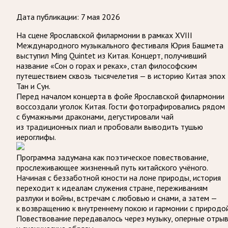
Дата публикации:
7 мая 2026
На сцене Ярославской филармонии в рамках XVIII
Международного музыкального фестиваля Юрия Башмета
выступил Ming Quintet из Китая. Концерт, получивший
название «Сон о горах и реках», стал философским
путешествием сквозь тысячелетия — в историю Китая эпох
Тан и Сун.
Перед началом концерта в фойе Ярославской филармонии
воссоздали уголок Китая. Гости фотографировались рядом
с бумажными драконами, дегустировали чай
из традиционных пиал и пробовали выводить тушью
иероглифы.
Программа задумана как поэтическое повествование,
прослеживающее жизненный путь китайского учёного.
Начиная с беззаботной юности на лоне природы, история
переходит к идеалам служения стране, переживаниям
разлуки и войны, встречам с любовью и снами, а затем —
к возвращению к внутреннему покою и гармонии с природой
Повествование передавалось через музыку, оперные отры