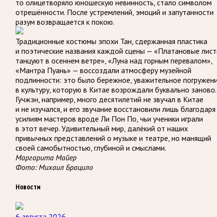
то олицетворяло юношескую невинность, стало символом
отрешённости. После устремлений, эмоций и запутанности
разум возвращается к покою.
Традиционные костюмы эпохи Тан, сдержанная пластика
и поэтические названия каждой сцены — «Платановые лист
танцуют в осеннем ветре», «Луна над горным перевалом»,
«Мантра Пуань» — воссоздали атмосферу музейной
подлинности: это было бережное, уважительное погружен
в культуру, которую в Китае возрождали буквально заново.
Гучжэн, например, много десятилетий не звучал в Китае
и не изучался, и его звучание восстановили лишь благодаря
усилиям мастеров вроде Ли Пон По, чьи ученики играли
в этот вечер. Удивительный мир, далёкий от наших
привычных представлений о музыке и театре, но манящий
своей самобытностью, глубиной и смыслами.
Маргарита Майер
Фото: Михаил Брацило
Новости
6 августа 2026