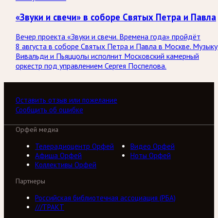
«Звуки и свечи» в соборе Святых Петра и Павла
Вечер проекта «Звуки и свечи. Времена года» пройдёт
8 августа в соборе Святых Петра и Павла в Москве. Музыку
Вивальди и Пьяццолы исполнит Московский камерный
оркестр под управлением Сергея Поспелова.
Оставить отзыв или пожелание
Сообщить об ошибке
Орфей медиа
Телерадиоцентр Орфей
Видео Орфей
Афиша Орфей
Ноты Орфей
Коллективы Орфей
Партнеры
Российская библиотечная ассоциация (РБА)
///ТРАКТ