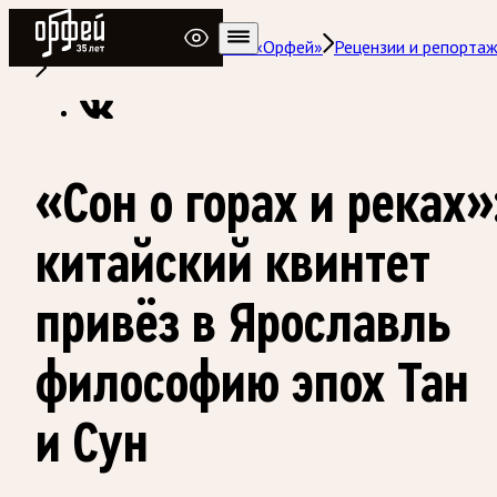
Радио Орфей
Радио классической музыки «Орфей»
Рецензии и репорта
«Сон о горах и реках»
китайский квинтет
привёз в Ярославль
философию эпох Тан
и Сун