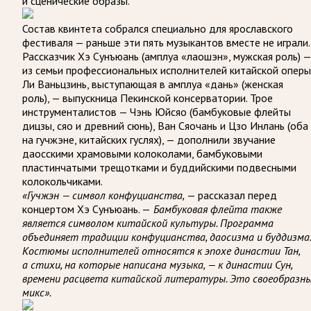
и сценические образы.
Состав квинтета собрался специально для ярославского
фестиваля — раньше эти пять музыкантов вместе не играли.
Рассказчик Хэ Сунъюань (амплуа «лаошэн», мужская роль) —
из семьи профессиональных исполнителей китайской оперы
Ли Ваньцзинь, выступающая в амплуа «дань» (женская
роль), — выпускница Пекинской консерватории. Трое
инструменталистов — Чэнь Юйсяо (бамбуковые флейты
дицзы, сяо и древний сюнь), Ван Сяочань и Цзо Инлань (оба
на гучжэне, китайских гуслях), — дополнили звучание
даосскими храмовыми колоколами, бамбуковыми
пластинчатыми трещотками и буддийскими подвесными
колокольчиками.
«Гучжэн — символ конфуцианства,
— рассказал перед
концертом Хэ Сунъюань. —
Бамбуковая флейта также
является символом китайской культуры. Программа
объединяет традиции конфуцианства, даосизма и буддизма.
Костюмы исполнителей относятся к эпохе династии Тан,
а стихи, на которые написана музыка, — к династии Сун,
времени расцвета китайской литературы. Это своеобразн
микс».