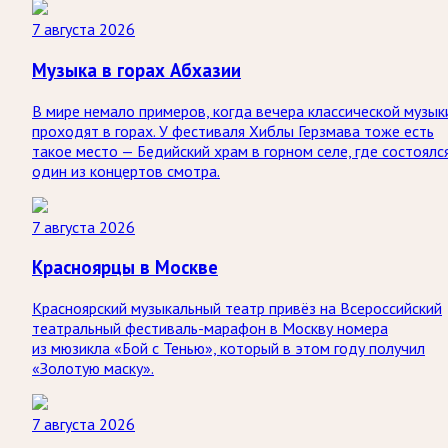
7 августа 2026
Музыка в горах Абхазии
В мире немало примеров, когда вечера классической музык
проходят в горах. У фестиваля Хиблы Герзмава тоже есть
такое место — Бедийский храм в горном селе, где состоялс
один из концертов смотра.
7 августа 2026
Красноярцы в Москве
Красноярский музыкальный театр привёз на Всероссийский
театральный фестиваль-марафон в Москву номера
из мюзикла «Бой с Тенью», который в этом году получил
«Золотую маску».
7 августа 2026