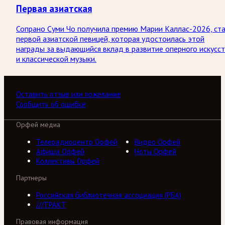
Первая азиатская
Сопрано Суми Чо получила премию Марии Каллас-2026, ст
первой азиатской певицей, которая удостоилась этой
награды за выдающийся вклад в развитие оперного искусс
и классической музыки.
Оставить отзыв или пожелание
Сообщить об ошибке
Орфей медиа
Телерадиоцентр Орфей
Видео Орфей
Афиша Орфей
Ноты Орфей
Коллективы Орфей
Партнеры
Российская библиотечная ассоциация (РБА)
///ТРАКТ
Правовая информация