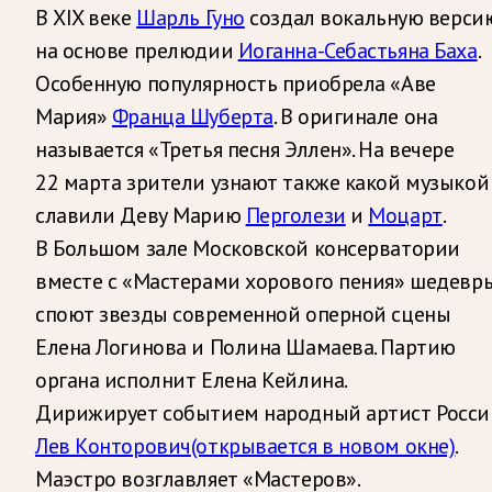
В XIX веке
Шарль Гуно
создал вокальную верси
на основе прелюдии
Иоганна-Себастьяна Баха
.
Особенную популярность приобрела «Аве
Мария»
Франца Шуберта
. В оригинале она
называется «Третья песня Эллен». На вечере
22 марта зрители узнают также какой музыкой
славили Деву Марию
Перголези
и
Моцарт
.
В Большом зале Московской консерватории
вместе с «Мастерами хорового пения» шедевр
споют звезды современной оперной сцены
Елена Логинова и Полина Шамаева. Партию
органа исполнит Елена Кейлина.
Дирижирует событием народный артист Росси
Лев Конторович
(открывается в новом окне)
.
Маэстро возглавляет «Мастеров».