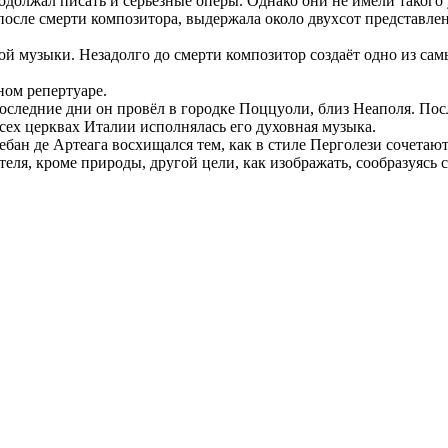
одолжал писать и серьёзные оперы. Однако они не имели такого
после смерти композитора, выдержала около двухсот представле
 музыки. Незадолго до смерти композитор создаёт одно из сам
ном репертуаре.
оследние дни он провёл в городке Поццуоли, близ Неаполя. Пос
всех церквах Италии исполнялась его духовная музыка.
тебан де Артеага восхищался тем, как в стиле Перголези сочетаю
ля, кроме природы, другой цели, как изображать, сообразуясь 