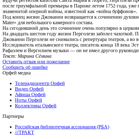
Будучи регентом капеллы Санта Мария в Лорето, Перголези пр
после триумфальной премьеры в Париже летом 1752 года, уже 
знаменитой оперной войны, известной как «война буффонов».
Под конец жизни Джованни возвращается к сочинению духовной
Mater» для небольшого камерного состава.
На сегодняшний день это сочинение очень популярно в церков
На двадцать шестом году жизни Перголези заболел чахоткой. П
Джованни Перголези не снимались с репертуара театров, а во 
Исследователь итальянского театра, писатель конца 18 века Эс
Рафаэлем и Вергилием музыки — он не имел другого руководите
Текст: Марина Сёмина
Оставить отзыв или пожелание
Сообщить об ошибке
Орфей медиа
Телерадиоцентр Орфей
Видео Орфей
Афиша Орфей
Ноты Орфей
Коллективы Орфей
Партнеры
Российская библиотечная ассоциация (РБА)
///ТРАКТ