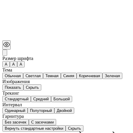
Размер шрифта
А
A
A
Тема
Обычная
Светлая
Темная
Синяя
Коричневая
Зеленая
Изображения
Показать
Скрыть
Трекинг
Стандартный
Средний
Большой
Интервал
Одинарный
Полуторный
Двойной
Гарнитура
Без засечек
С засечками
Вернуть стандартные настройки
Скрыть