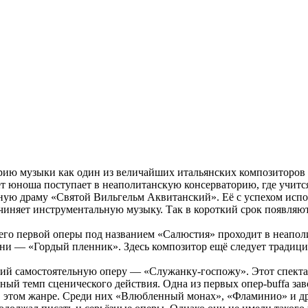
торию музыки как один из величайших итальянских композиторов 
лет юноша поступает в неаполитанскую консерваторию, где учитс
ную драму «Святой Вильгельм Аквитанский». Её с успехом исп
очиняет инструментальную музыку. Так в короткий срок появляют
его первой оперы под названием «Салюстия» проходит в неаполит
ни — «Гордый пленник». Здесь композитор ещё следует традици
ий самостоятельную оперу — «Служанку-госпожу». Этот спектак
ый темп сценического действия. Одна из первых опер-buffa за
 в этом жанре. Среди них «Влюбленный монах», «Фламинио» и д