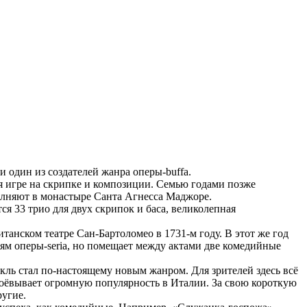
и один из создателей жанра оперы-buffa.
я игре на скрипке и композиции. Семью годами позже
олняют в монастыре Санта Агнесса Маджоре.
ся 33 трио для двух скрипок и баса, великолепная
анском театре Сан-Бартоломео в 1731-м году. В этот же год
ям оперы-seria, но помещает между актами две комедийные
ль стал по-настоящему новым жанром. Для зрителей здесь всё
воёвывает огромную популярность в Италии. За свою короткую
ругие.