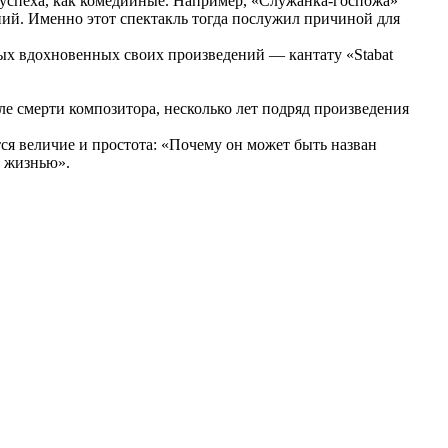
 успеха, как комедийные. Например, «Служанка-госпожа»
ний. Именно этот спектакль тогда послужил причиной для
ых вдохновенных своих произведений — кантату «Stabat
ле смерти композитора, несколько лет подряд произведения
тся величие и простота: «Почему он может быть назван
с жизнью».