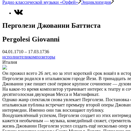
Радио классической музыки «Орфей»
Энциклопедия
Перголези Джованни Баттиста
Pergolesi Giovanni
04.01.1710 – 17.03.1736
исполнители
композиторы
Италия
Он прожил всего 26 лет, но за этот короткий срок вошёл в ис
Перголези родился в итальянском городе Йези. В тринадцать 
Джованни уже пишет своё первое крупное сочинение — духов
На какое-то время композитор утрачивает интерес к театру и с
десятиголосная двухорная Месса и Магнификат.
Однако жанр спектакля снова увлекает Перголези. Постановка 
итальянская публика встречает премьеру второй оперы Джован
интермедии. Именно они так восхищают публику.
Воодушевлённый успехом, Перголези создает из этих интермед
кажется необычным — музыка, комедийный сюжет, стремительн
жизнь Джованни Перголези успел создать ещё несколько опер