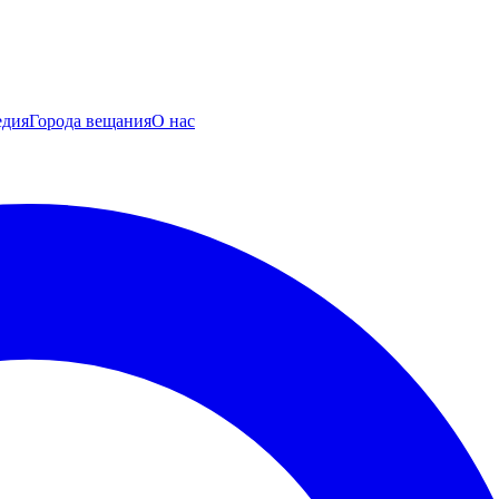
едия
Города вещания
О нас