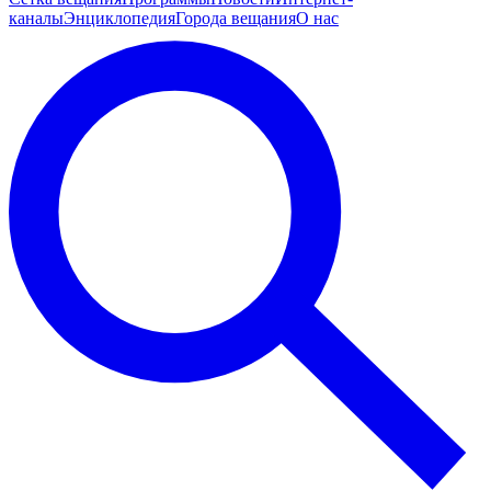
каналы
Энциклопедия
Города вещания
О нас