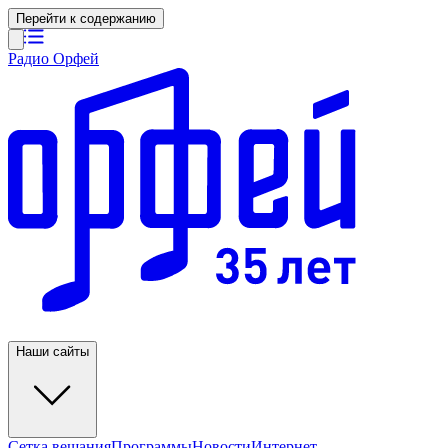
Перейти к содержанию
Радио Орфей
Наши сайты
Сетка вещания
Программы
Новости
Интернет-