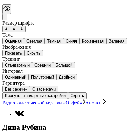
Размер шрифта
А
A
A
Тема
Обычная
Светлая
Темная
Синяя
Коричневая
Зеленая
Изображения
Показать
Скрыть
Трекинг
Стандартный
Средний
Большой
Интервал
Одинарный
Полуторный
Двойной
Гарнитура
Без засечек
С засечками
Вернуть стандартные настройки
Скрыть
Радио классической музыки «Орфей»
Анонсы
Дина Рубина