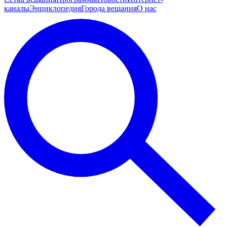
каналы
Энциклопедия
Города вещания
О нас