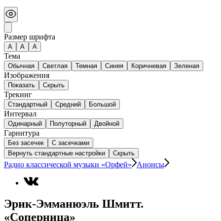
Размер шрифта
А
A
A
Тема
Обычная
Светлая
Темная
Синяя
Коричневая
Зеленая
Изображения
Показать
Скрыть
Трекинг
Стандартный
Средний
Большой
Интервал
Одинарный
Полуторный
Двойной
Гарнитура
Без засечек
С засечками
Вернуть стандартные настройки
Скрыть
Радио классической музыки «Орфей»
Анонсы
Эрик-Эмманюэль Шмитт.
«Соперница»