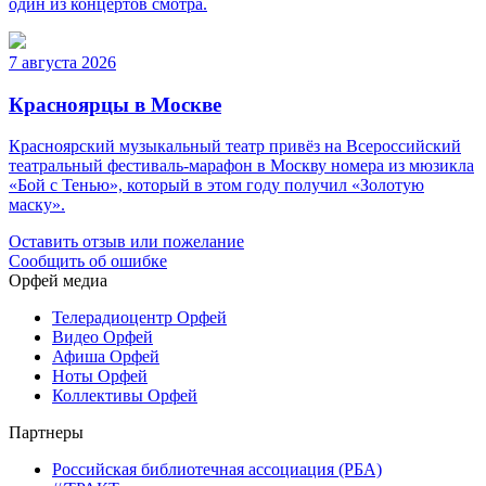
один из концертов смотра.
7 августа 2026
Красноярцы в Москве
Красноярский музыкальный театр привёз на Всероссийский
театральный фестиваль-марафон в Москву номера из мюзикла
«Бой с Тенью», который в этом году получил «Золотую
маску».
Оставить отзыв или пожелание
Сообщить об ошибке
Орфей медиа
Телерадиоцентр Орфей
Видео Орфей
Афиша Орфей
Ноты Орфей
Коллективы Орфей
Партнеры
Российская библиотечная ассоциация (РБА)