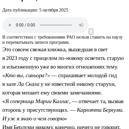
Дата публикации:
5 октября 2025
В соответствии с требованиями
РАО
нельзя ставить на паузу
и перематывать записи программ.
Это совсем свежая книжка, вышедшая в свет
в 2023 году с прицелом по-новому осветить старую
и изъезженную уже во многих отношениях тему.
«
Кто вы, синьора?»
— спрашивает молодой гид
в зале
Ла Скала
у не известной никому старухи,
которая мешает ему своими замечаниями.
«Я
соперница Марии Каллас
, — отвечает та, вызвав
оторопь у присутствующих. —
Карлотта Берлуми.
И уж я знаю о чем говорю
»
Имя Берлуми никому, конечно, ничего не говорит,