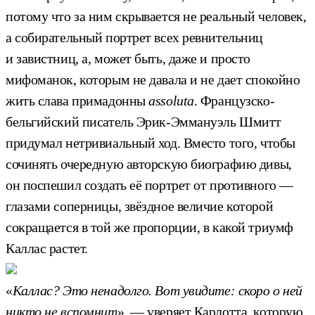
потому что за ним скрывается не реальный человек,
а собирательный портрет всех ревнительниц
и завистниц, а, может быть, даже и просто
мифоманок, которым не давала и не дает спокойно
жить слава примадонны
assoluta
. Французско-
бельгийский писатель Эрик-Эммануэль Шмитт
придумал нетривиальный ход. Вместо того, чтобы
сочинять очередную авторскую биографию дивы,
он поспешил создать её портрет от противного —
глазами соперницы, звёздное величие которой
сокращается в той же пропорции, в какой триумф
Каллас растет.
«
Каллас? Это ненадолго. Вот увидите: скоро о ней
никто не вспомнит
», — уверяет Карлотта, которую