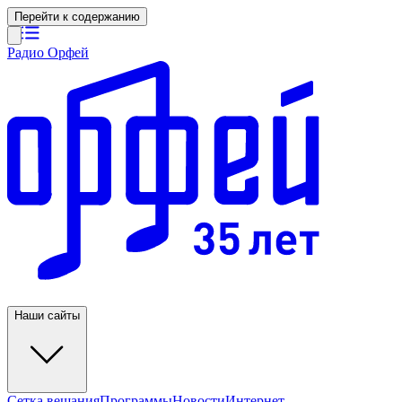
Перейти к содержанию
Радио Орфей
Наши сайты
Сетка вещания
Программы
Новости
Интернет-