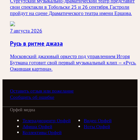
Сургутский музыкально-драматический театр представит
свои спектакли в Тобольске 25 и 26 сентября. Гастроли
пройдут на сцене Драматического театра имени Ершова.
7 августа 2026
Русь в ритме джаза
Московский джазовый оркестр под управлением Игоря
Бутмана готовит свой первый музыкальный клип — «Русь.
Ожившая картина».
Оставить отзыв или пожелание
Сообщить об ошибке
Орфей медиа
Телерадиоцентр Орфей
Видео Орфей
Афиша Орфей
Ноты Орфей
Коллективы Орфей