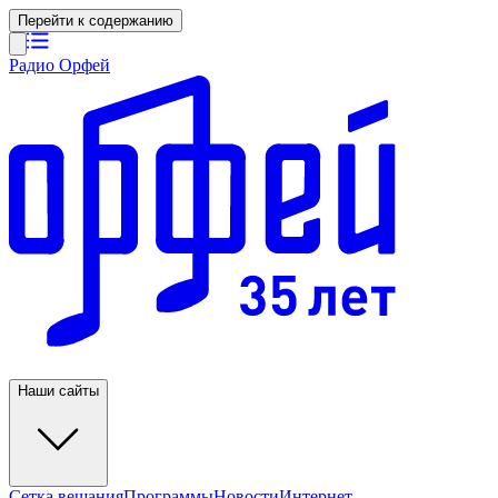
Перейти к содержанию
Радио Орфей
Наши сайты
Сетка вещания
Программы
Новости
Интернет-