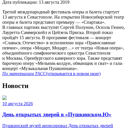
Дата публикации:
13 августа 2019
Третий международный фестиваль оперы и балета стартует
13 августа в Севастополе. На открытии Новосибирский театр
оперы и балета представит премьеру — «Спартака».
В главных партиях выступят Сергей Полунин, Осиэль Гюнео,
Лауретта Саммерскейл и Цейзель Приска. Второй показ
пройдёт 15 августа. В программе фестиваля — концерт
«Славься, Отечество» в исполнении хора «Православные
певчие», опера «Моцарт, Моцарт…» от театра «Новая опера»,
объединённого симфонического оркестра Севастополя
и Москвы, Оренбургского камерного хора. Также представят
барочную оперу «Мельник-колдун, обманщик и сват» и гала-
концерт «Музыкальная Пушкиниана».
По материалам
ТАСС
(открывается в новом окне)
Новости
10 августа 2026
День открытых дверей в «Пушкинском.Ю»
Пушкинский музей анонсировал День открытых дверей