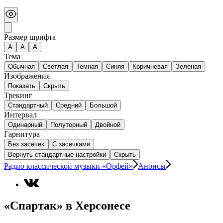
Размер шрифта
А
A
A
Тема
Обычная
Светлая
Темная
Синяя
Коричневая
Зеленая
Изображения
Показать
Скрыть
Трекинг
Стандартный
Средний
Большой
Интервал
Одинарный
Полуторный
Двойной
Гарнитура
Без засечек
С засечками
Вернуть стандартные настройки
Скрыть
Радио классической музыки «Орфей»
Анонсы
«Спартак» в Херсонесе