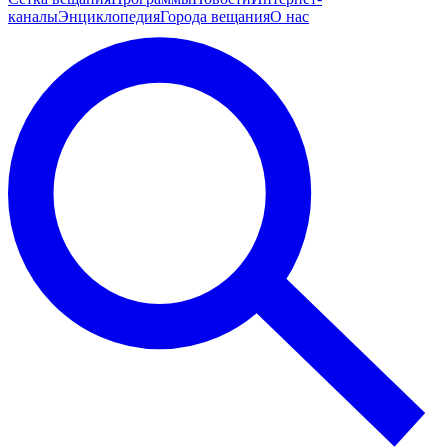
каналы
Энциклопедия
Города вещания
О нас