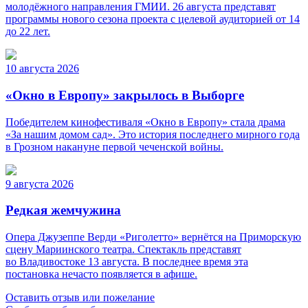
молодёжного направления ГМИИ. 26 августа представят
программы нового сезона проекта с целевой аудиторией от 14
до 22 лет.
10 августа 2026
«Окно в Европу» закрылось в Выборге
Победителем кинофестиваля «Окно в Европу» стала драма
«За нашим домом сад». Это история последнего мирного года
в Грозном накануне первой чеченской войны.
9 августа 2026
Редкая жемчужина
Опера Джузеппе Верди «Риголетто» вернётся на Приморскую
сцену Мариинского театра. Спектакль представят
во Владивостоке 13 августа. В последнее время эта
постановка нечасто появляется в афише.
Оставить отзыв или пожелание