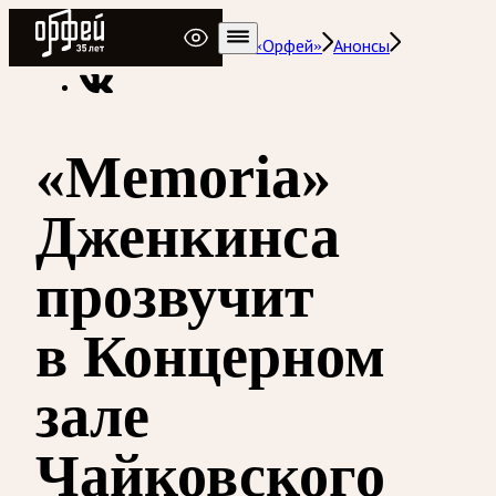
Радио Орфей
Радио классической музыки «Орфей»
Анонсы
«Memoria»
Дженкинса
прозвучит
в Концерном
зале
Чайковского