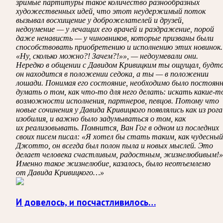
зримые партитуры такое количество разнообразных
художественных идей, что этот неудержимый поток
вызывал восхищение у доброжелателей и друзей,
недоумение — у лечащих его врачей и раздражение, порой
даже ненависть — у чиновников, которые призваны были
способствовать приобретению и исполнению этих новинок.
«Ну, сколько можно?! Зачем?!»», — недоумевали они.
Нередко в общении с Давидом Кривицким ты ощущал, будт
он находится в положении седока, а ты — в положении
лошади. Понимая его состояние, необходимо было постоян
думать о том, как что-то для него делать: искать какие-т
возможности исполнения, партнеров, певцов. Потому что
новые сочинения у Давида Кривицкого появлялись как из рога
изобилия, и важно было задумываться о том, как
их реализовывать. Помнится, Ван Гог в одном из последних
своих писем писал: «Я хотел бы стать таким, как чудесный
Джотто, он всегда был полон пыла и новых мыслей. Это
делает человека счастливым, радостным, жизнелюбивым!»
Именно такое жизнелюбие, казалось, было неотъемлемо
от Давида Кривицкого…»
И довелось, и посчастливилось…