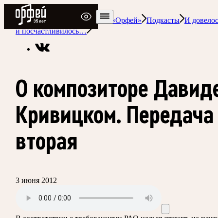
Радио Орфей
Радио классической музыки «Орфей»
Подкасты
И довелос
и посчастливилось…
О композиторе Давид
Кривицком. Передача
вторая
3 июня 2012