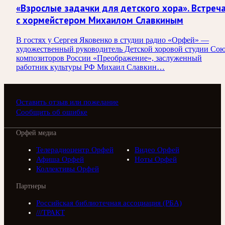
«Взрослые задачки для детского хора». Встреч
с хормейстером Михаилом Славкиным
В гостях у Сергея Яковенко в студии радио «Орфей» —
художественный руководитель Детской хоровой студии Сою
композиторов России «Преображение», заслуженный
работник культуры РФ Михаил Славкин…
Оставить отзыв или пожелание
Сообщить об ошибке
Орфей медиа
Телерадиоцентр Орфей
Видео Орфей
Афиша Орфей
Ноты Орфей
Коллективы Орфей
Партнеры
Российская библиотечная ассоциация (РБА)
///ТРАКТ