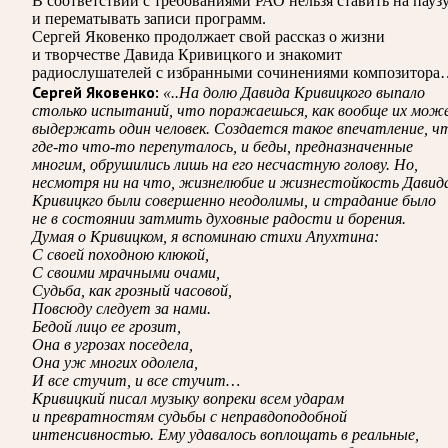
В соответствии с требованиями
РАО
нельзя ставить на пауз
и перематывать записи программ.
Сергей Яковенко продолжает свой рассказ о жизни
и творчестве Давида Кривицкого и знакомит
радиослушателей с избранными сочинениями композитора
Сергей Яковенко:
«..На долю Давида Кривицкого выпало
столько испытаний, что поражаешься, как вообще их мож
выдержать один человек. Создается такое впечатление, ч
где-то что-то перепуталось, и беды, предназначенные
многим, обрушились лишь на его несчастную голову. Но,
несмотря ни на что, жизнелюбие и жизнестойкость Давид
Кривицкго были совершенно неодолимы, и страдание было
не в состоянии затмить духовные радости и борения.
Думая о Кривицком, я вспоминаю стихи Апухтина:
С своей походною клюкой,
С своими мрачными очами,
Судьба, как грозный часовой,
Повсюду следует за нами.
Бедой лицо ее грозит,
Она в угрозах поседела,
Она уж многих одолела,
И все стучит, и все стучит…
Кривицкий писал музыку вопреки всем ударам
и превратностям судьбы с неправдоподобной
интенсивностью. Ему удавалось воплощать в реальные,