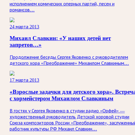
исполнением комических оперных партий, песен и
романсов…
24 марта 2013
Михаил Славкин: «У наших детей нет
запретов…»
Продолжение беседы Сергея Яковенко с руководителем
детского хора «Преображение» Михаилом Славкиным…
17 марта 2013
«Взрослые задачки для детского хора». Встреч
с хормейстером Михаилом Славкиным
В гостях у Сергея Яковенко в студии радио «Орфей» —
художественный руководитель Детской хоровой студии
Союза композиторов России «Преображение», заслуженны
работник культуры РФ Михаил Славкин…