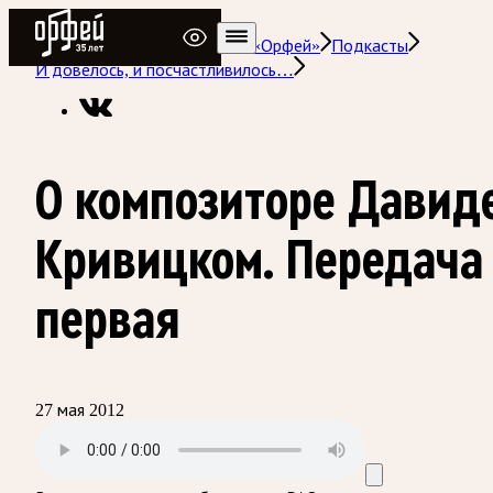
Радио Орфей
Радио классической музыки «Орфей»
Подкасты
И довелось, и посчастливилось…
О композиторе Давид
Кривицком. Передача
первая
27 мая 2012