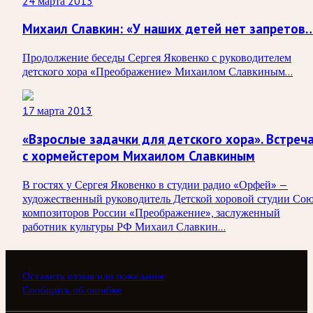
24 марта 2013
Михаил Славкин: «У наших детей нет запретов
Продолжение беседы Сергея Яковенко с руководителем
детского хора «Преображение» Михаилом Славкиным…
17 марта 2013
«Взрослые задачки для детского хора». Встреч
с хормейстером Михаилом Славкиным
В гостях у Сергея Яковенко в студии радио «Орфей» —
художественный руководитель Детской хоровой студии Сою
композиторов России «Преображение», заслуженный
работник культуры РФ Михаил Славкин…
Оставить отзыв или пожелание
Сообщить об ошибке