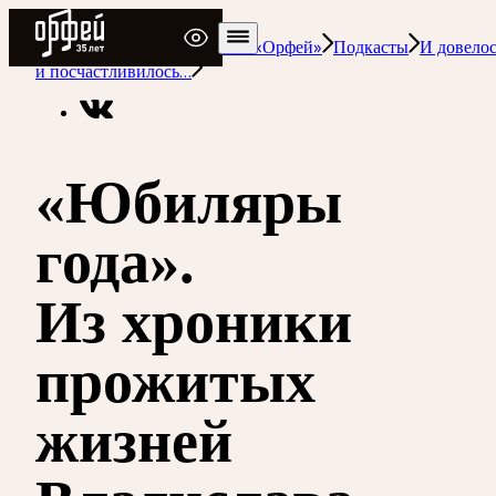
Радио Орфей
Радио классической музыки «Орфей»
Подкасты
И довелос
и посчастливилось…
«Юбиляры
года».
Из хроники
прожитых
жизней