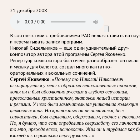
21 декабря 2008
В соответствии с требованиями
РАО
нельзя ставить на пау
и перематывать записи программ.
Николай Сидельников — еще один удивительный друг-
композитор автора этой программы Сергея Яковенко.
Репертуар композитора был очень разнообразен: он писал
и музыку для балетов, создал много кантатно-
ораториальных и вокальных сочинений.
Сергей Яковенко:
«Почему-то Николай Николаевич
ассоциируется у меня с образами ветхозаветных пророков,
хотя он и был абсолютно русским и глубоко верующим,
православным христианином, знатоком нашей истории
и религии. У него была замечательная уникальная коллекция
церковных книг. Но кротостью он не отличался, был
саркастичен, был взрывным, одержимым, подчас и гневным
Но, я думаю, что если определить сверхзадачу его личности
то это, прежде всего, истовость. Жил он и трудился как б
взахлеб и с огромными перегрузками…»