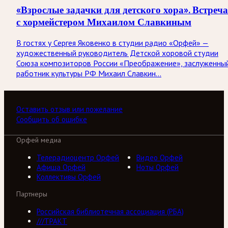
«Взрослые задачки для детского хора». Встреча
с хормейстером Михаилом Славкиным
В гостях у Сергея Яковенко в студии радио «Орфей» —
художественный руководитель Детской хоровой студии
Союза композиторов России «Преображение», заслуженны
работник культуры РФ Михаил Славкин…
Оставить отзыв или пожелание
Сообщить об ошибке
Орфей медиа
Телерадиоцентр Орфей
Видео Орфей
Афиша Орфей
Ноты Орфей
Коллективы Орфей
Партнеры
Российская библиотечная ассоциация (РБА)
///ТРАКТ