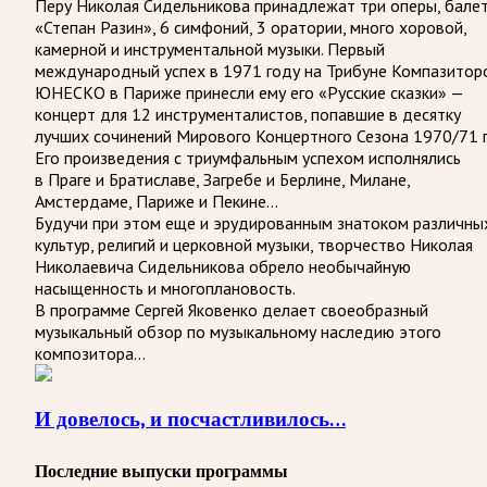
Перу Николая Сидельникова принадлежат три оперы, бале
«Степан Разин», 6 симфоний, 3 оратории, много хоровой,
камерной и инструментальной музыки. Первый
международный успех в 1971 году на Трибуне Компазитор
ЮНЕСКО в Париже принесли ему его «Русские сказки» —
концерт для 12 инструменталистов, попавшие в десятку
лучших сочинений Мирового Концертного Сезона 1970/71 г
Его произведения с триумфальным успехом исполнялись
в Праге и Братиславе, Загребе и Берлине, Милане,
Амстердаме, Париже и Пекине…
Будучи при этом еще и эрудированным знатоком различны
культур, религий и церковной музыки, творчество Николая
Николаевича Сидельникова обрело необычайную
насыщенность и многоплановость.
В программе Сергей Яковенко делает своеобразный
музыкальный обзор по музыкальному наследию этого
композитора…
И довелось, и посчастливилось…
Последние выпуски программы