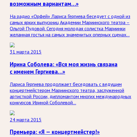
возможным вариантам…»
На радио «Орфей» Лариса Гергиева беседует с одной из
самых ярких выпускниц Академии Мариинского театра –
Ольгой Пудовой. Сегодня молодая солистка Мариинки
желанная гостья на самых знаменитых оперных сценах…
31 марта 2015
Ирина Соболева: «Вся моя жизнь связана
с именем Гергиева…»
Лариса Гергиева продолжает беседовать с ведущим
концертмейстером Мариинского театра, заслуженной
артисткой России, дипломантом многих международных
конкурсов Ириной Соболевой…
24 марта 2015
Премьера: «Я — концертмейстер!»