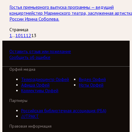
Гостья премьерного выпуска программы — ведущий
концертмейстер Мариинского театра, заслуженная артистк
России Ирина Соболева.
Страница
1
...
10
11
12
13
Оставить отзыв или пожелание
Сообщить об ошибке
Орфей медиа
Телерадиоцентр Орфей
Видео Орфей
Афиша Орфей
Ноты Орфей
Коллективы Орфей
Партнеры
Российская библиотечная ассоциация (РБА)
///ТРАКТ
Правовая информация