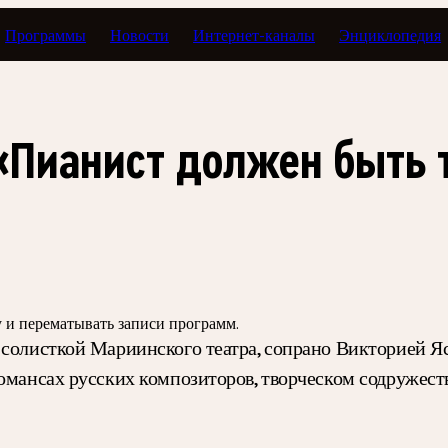
Программы
Новости
Интернет-каналы
Энциклопедия
ертмейстер
 «Пианист должен быть 
зу и перематывать записи программ.
 солисткой Мариинского театра, сопрано Викторией Я
романсах русских композиторов, творческом содружес