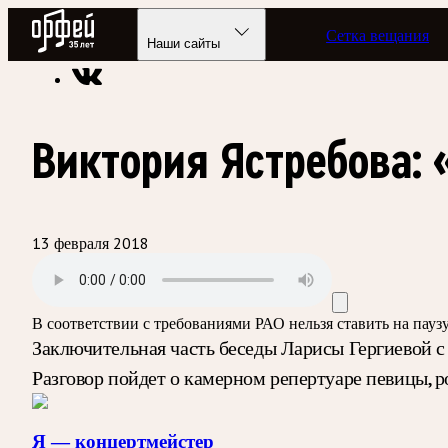
Радио Орфей
Сетка вещания
Радио классической музыки «Орфей»
Подкасты
Я — конц
Наши сайты
Виктория Ястребова:
13 февраля 2018
В соответствии с требованиями
РАО
нельзя ставить на пау
Заключительная часть беседы Ларисы Гергиевой с
Разговор пойдет о камерном репертуаре певицы, 
Я — концертмейстер