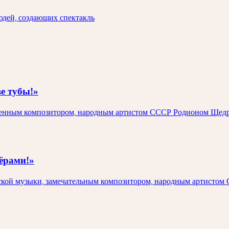
людей, создающих спектакль
е тубы!»
вленным композитором, народным артистом СССР Родионом Щед
ёрами!»
сской музыки, замечательным композитором, народным артист