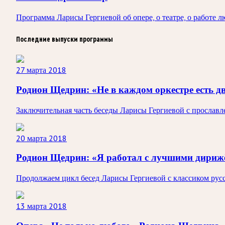
Программа Ларисы Гергиевой об опере, о театре, о работе 
Последние выпуски программы
27 марта 2018
Родион Щедрин: «Не в каждом оркестре есть дв
Заключительная часть беседы Ларисы Гергиевой с просла
20 марта 2018
Родион Щедрин: «Я работал с лучшими дириж
Продолжаем цикл бесед Ларисы Гергиевой с классиком ру
13 марта 2018