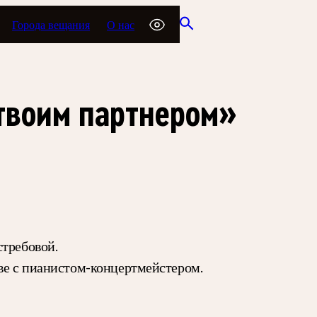
Города вещания
О нас
твоим партнером»
стребовой.
тве с пианистом-концертмейстером.