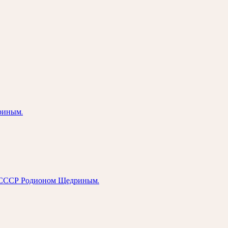
риным.
ом СССР Родионом Щедриным.