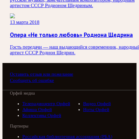
артистом СССР Родионом Щедриным.
13 марта 2018
Опера «Не только любовь» Родиона Щедрина
Гость передачи — наш выдающийся современник, народны
артист СССР Родион Щедрин.
Оставить отзыв или пожелание
Сообщить об ошибке
Орфей медиа
Телерадиоцентр Орфей
Видео Орфей
Афиша Орфей
Ноты Орфей
Коллективы Орфей
Партнеры
Российская библиотечная ассоциация (РБА)