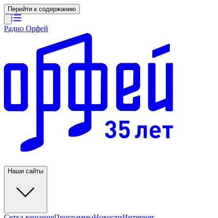
Перейти к содержанию
Радио Орфей
Наши сайты
Сетка вещания
Программы
Новости
Интернет-