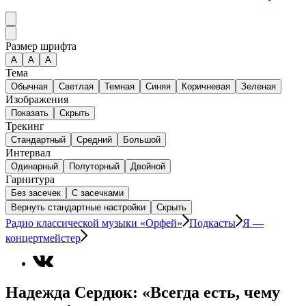
Размер шрифта
А
A
A
Тема
Обычная
Светлая
Темная
Синяя
Коричневая
Зеленая
Изображения
Показать
Скрыть
Трекинг
Стандартный
Средний
Большой
Интервал
Одинарный
Полуторный
Двойной
Гарнитура
Без засечек
С засечками
Вернуть стандартные настройки
Скрыть
Радио классической музыки «Орфей»
Подкасты
Я —
концертмейстер
Надежда Сердюк: «Всегда есть, чему