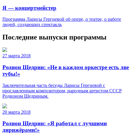
Я — концертмейстер
Программа Ларисы Гергиевой об опере, о театре, о работе
людей, создающих спектакль
Последние выпуски программы
27 марта 2018
Родион Щедрин: «Не в каждом оркестре есть две
тубы!»
Заключительная часть беседы Ларисы Гергиевой с
прославленным композитором, народным артистом СССР
Родионом Щедриным.
20 марта 2018
Родион Щедрин: «Я работал с лучшими
дирижёрами!»