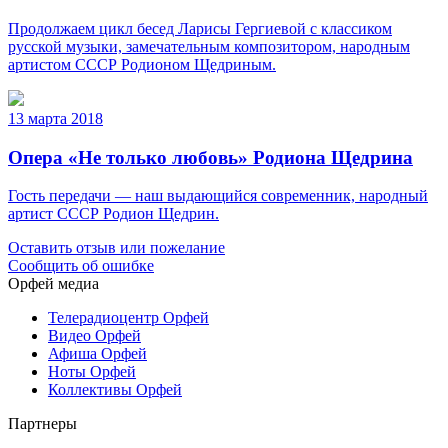
Продолжаем цикл бесед Ларисы Гергиевой с классиком
русской музыки, замечательным композитором, народным
артистом СССР Родионом Щедриным.
13 марта 2018
Опера «Не только любовь» Родиона Щедрина
Гость передачи — наш выдающийся современник, народный
артист СССР Родион Щедрин.
Оставить отзыв или пожелание
Сообщить об ошибке
Орфей медиа
Телерадиоцентр Орфей
Видео Орфей
Афиша Орфей
Ноты Орфей
Коллективы Орфей
Партнеры