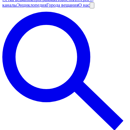
каналы
Энциклопедия
Города вещания
О нас