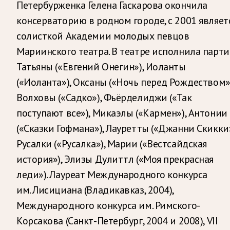
Петербурженка Гелена Гаскарова окончила
консерваторию в родном городе, с 2001 являет
солисткой Академии молодых певцов
Мариинского театра. В театре исполнила парт
Татьяны («Евгений Онегин»), Иоланты
(«Иоланта»), Оксаны («Ночь перед Рождеством»)
Волховы («Садко»), Фьёрделиджи («Так
поступают все»), Микаэлы («Кармен»), Антонии
(«Сказки Гофмана»), Лауретты («Джанни Скикки»
Русалки («Русалка»), Марии («Вестсайдская
история»), Элизы Дулиттл («Моя прекрасная
леди»). Лауреат Международного конкурса
им. Лисициана (Владикавказ, 2004),
Международного конкурса им. Римского-
Корсакова (Санкт-Петербург, 2004 и 2008), VII