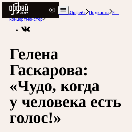
Радио Орфей
Радио классической музыки «Орфей»
Подкасты
Я —
концертмейстер
Гелена
Гаскарова:
«Чудо, когда
у человека есть
голос!»