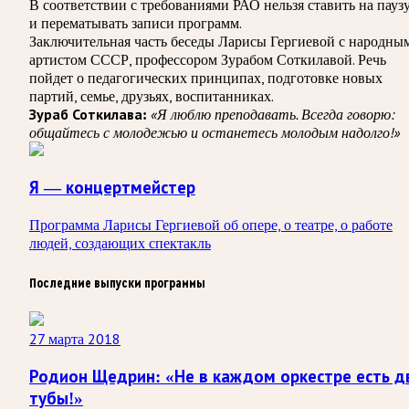
В соответствии с требованиями
РАО
нельзя ставить на пауз
и перематывать записи программ.
Заключительная часть беседы Ларисы Гергиевой с народны
артистом СССР, профессором Зурабом Соткилавой. Речь
пойдет о педагогических принципах, подготовке новых
партий, семье, друзьях, воспитанниках.
«Я люблю преподавать. Всегда говорю:
Зураб Соткилава:
общайтесь с молодежью и останетесь молодым надолго!»
Я — концертмейстер
Программа Ларисы Гергиевой об опере, о театре, о работе
людей, создающих спектакль
Последние выпуски программы
27 марта 2018
Родион Щедрин: «Не в каждом оркестре есть д
тубы!»