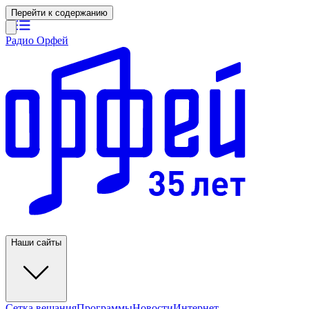
Перейти к содержанию
Радио Орфей
Наши сайты
Сетка вещания
Программы
Новости
Интернет-