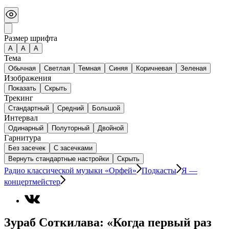
Размер шрифта
А
A
A
Тема
Обычная
Светлая
Темная
Синяя
Коричневая
Зеленая
Изображения
Показать
Скрыть
Трекинг
Стандартный
Средний
Большой
Интервал
Одинарный
Полуторный
Двойной
Гарнитура
Без засечек
С засечками
Вернуть стандартные настройки
Скрыть
Радио классической музыки «Орфей»
Подкасты
Я —
концертмейстер
Зураб Соткилава: «Когда первый раз