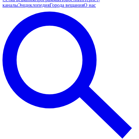
каналы
Энциклопедия
Города вещания
О нас