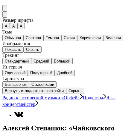
Размер шрифта
А
A
A
Тема
Обычная
Светлая
Темная
Синяя
Коричневая
Зеленая
Изображения
Показать
Скрыть
Трекинг
Стандартный
Средний
Большой
Интервал
Одинарный
Полуторный
Двойной
Гарнитура
Без засечек
С засечками
Вернуть стандартные настройки
Скрыть
Радио классической музыки «Орфей»
Подкасты
Я —
концертмейстер
Алексей Степанюк: «Чайковского