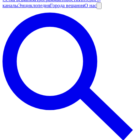
каналы
Энциклопедия
Города вещания
О нас