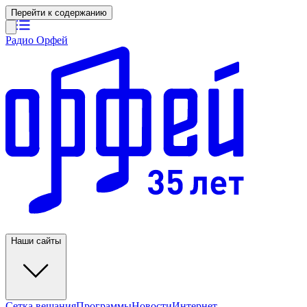
Перейти к содержанию
Радио Орфей
Наши сайты
Сетка вещания
Программы
Новости
Интернет-