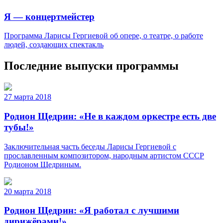
Я — концертмейстер
Программа Ларисы Гергиевой об опере, о театре, о работе
людей, создающих спектакль
Последние выпуски программы
27 марта 2018
Родион Щедрин: «Не в каждом оркестре есть две
тубы!»
Заключительная часть беседы Ларисы Гергиевой с
прославленным композитором, народным артистом СССР
Родионом Щедриным.
20 марта 2018
Родион Щедрин: «Я работал с лучшими
дирижёрами!»