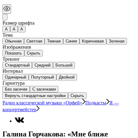
Размер шрифта
А
A
A
Тема
Обычная
Светлая
Темная
Синяя
Коричневая
Зеленая
Изображения
Показать
Скрыть
Трекинг
Стандартный
Средний
Большой
Интервал
Одинарный
Полуторный
Двойной
Гарнитура
Без засечек
С засечками
Вернуть стандартные настройки
Скрыть
Радио классической музыки «Орфей»
Подкасты
Я —
концертмейстер
Галина Горчакова: «Мне ближе