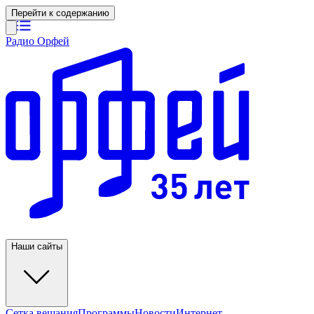
Перейти к содержанию
Радио Орфей
Наши сайты
Сетка вещания
Программы
Новости
Интернет-