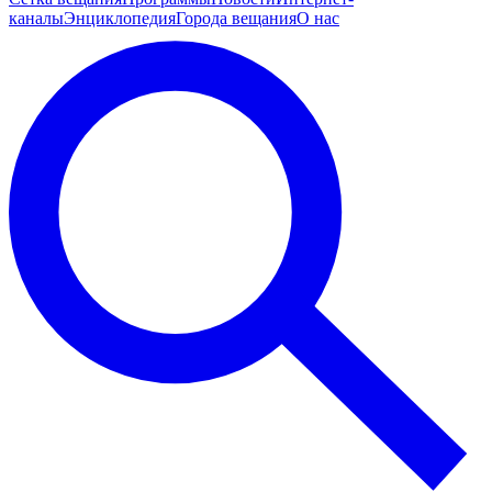
каналы
Энциклопедия
Города вещания
О нас