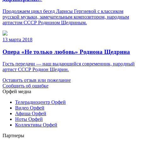
Продолжаем цикл бесед Ларисы Гергиевой с классиком
русской музыки, замечательным композитором, народным
артистом СССР Родионом Щедриным.
13 марта 2018
Опера «Не только любовь» Родиона Щедрина
Гость передачи — наш выдающийся современник, народный
артист СССР Родион Щедрин.
Оставить отзыв или пожелание
Сообщить об ошибке
Орфей медиа
Телерадиоцентр Орфей
Видео Орфей
Афиша Орфей
Ноты Орфей
Коллективы Орфей
Партнеры