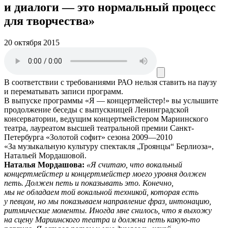
и диалоги — это нормальный процесс
для творчества»
20 октября 2015
В соответствии с требованиями
РАО
нельзя ставить на паузу
и перематывать записи программ.
В выпуске программы «Я — концертмейстер!» вы услышите
продолжение беседы с выпускницей Ленинградской
консерватории, ведущим концертмейстером Мариинского
театра, лауреатом высшей театральной премии Санкт-
Петербурга «Золотой софит» сезона 2009—2010
«За музыкальную культуру спектакля „Троянцы“ Берлиоза»,
Натальей Мордашовой.
Наталья Мордашова:
«Я считаю, что вокальный
концертмейстер и концертмейстер моего уровня должен
петь. Должен петь и показывать это. Конечно,
мы не обладаем той вокальной техникой, которая есть
у певцом, но мы показываем направление фраз, интонацию,
ритмические моменты. Иногда мне снилось, что я выхожу
на сцену Мариинского театра и должна петь какую-то