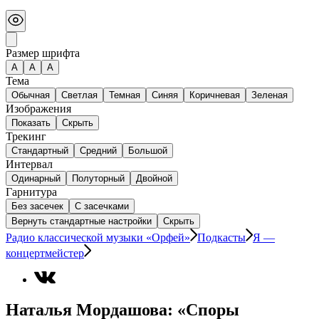
Размер шрифта
А
A
A
Тема
Обычная
Светлая
Темная
Синяя
Коричневая
Зеленая
Изображения
Показать
Скрыть
Трекинг
Стандартный
Средний
Большой
Интервал
Одинарный
Полуторный
Двойной
Гарнитура
Без засечек
С засечками
Вернуть стандартные настройки
Скрыть
Радио классической музыки «Орфей»
Подкасты
Я —
концертмейстер
Наталья Мордашова: «Споры