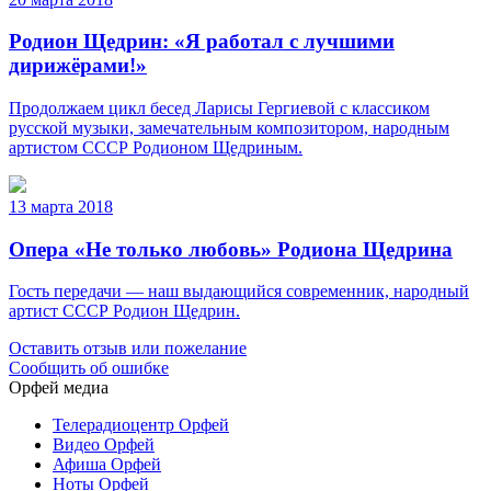
Родион Щедрин: «Я работал с лучшими
дирижёрами!»
Продолжаем цикл бесед Ларисы Гергиевой с классиком
русской музыки, замечательным композитором, народным
артистом СССР Родионом Щедриным.
13 марта 2018
Опера «Не только любовь» Родиона Щедрина
Гость передачи — наш выдающийся современник, народный
артист СССР Родион Щедрин.
Оставить отзыв или пожелание
Сообщить об ошибке
Орфей медиа
Телерадиоцентр Орфей
Видео Орфей
Афиша Орфей
Ноты Орфей