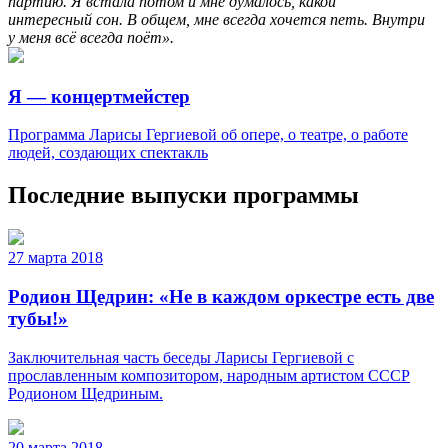
партию. Я встала потом и мне думалось, какой
интересный сон. В общем, мне всегда хочется петь. Внутри
у меня всё всегда поёт».
Я — концертмейстер
Программа Ларисы Гергиевой об опере, о театре, о работе
людей, создающих спектакль
Последние выпуски программы
27 марта 2018
Родион Щедрин: «Не в каждом оркестре есть две
тубы!»
Заключительная часть беседы Ларисы Гергиевой с
прославленным композитором, народным артистом СССР
Родионом Щедриным.
20 марта 2018