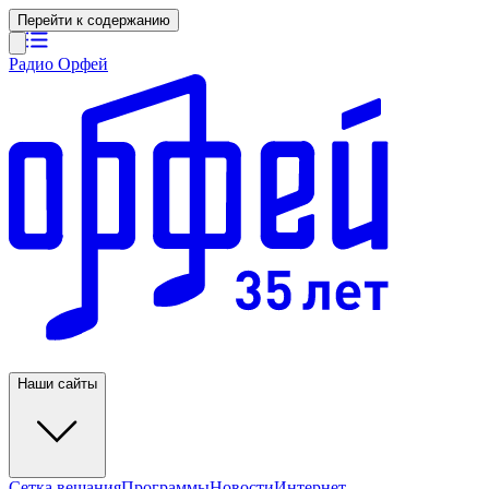
Перейти к содержанию
Радио Орфей
Наши сайты
Сетка вещания
Программы
Новости
Интернет-