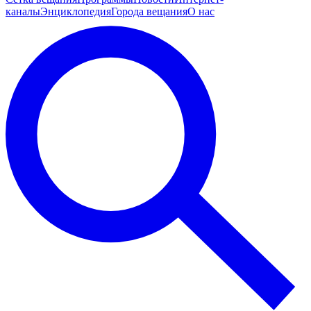
каналы
Энциклопедия
Города вещания
О нас