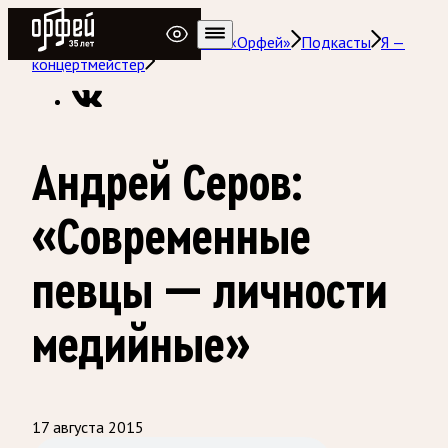
Радио Орфей
Радио классической музыки «Орфей»
Подкасты
Я —
концертмейстер
Андрей Серов:
«Современные
певцы — личности
медийные»
17 августа 2015