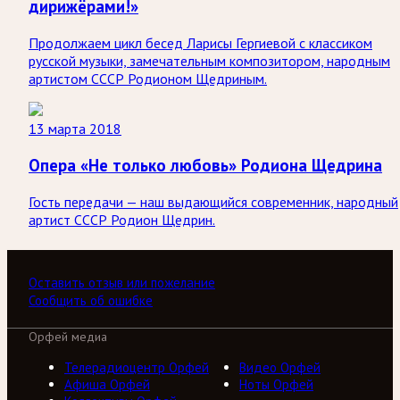
дирижёрами!»
Продолжаем цикл бесед Ларисы Гергиевой с классиком
русской музыки, замечательным композитором, народным
артистом СССР Родионом Щедриным.
13 марта 2018
Опера «Не только любовь» Родиона Щедрина
Гость передачи — наш выдающийся современник, народный
артист СССР Родион Щедрин.
Оставить отзыв или пожелание
Сообщить об ошибке
Орфей медиа
Телерадиоцентр Орфей
Видео Орфей
Афиша Орфей
Ноты Орфей