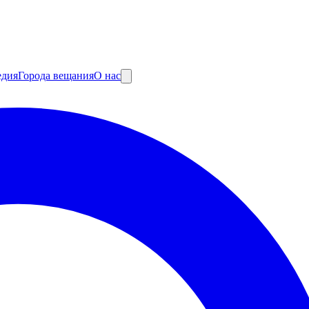
едия
Города вещания
О нас