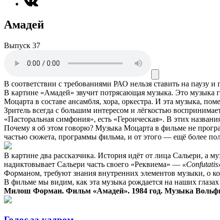
Амадей
Выпуск 37
В соответствии с требованиями
РАО
нельзя ставить на паузу и
В картине «Амадей» звучит потрясающая музыка. Это музыка г
Моцарта в составе ансамбля, хора, оркестра. И эта музыка, по
Зритель всегда с большим интересом и лёгкостью воспринимает
«Пасторальная симфония», есть «Героическая». В этих назван
Почему я об этом говорю? Музыка Моцарта в фильме не програ
частью сюжета, программы фильма, и от этого — ещё более пол
В картине два рассказчика. История идёт от лица Сальери, а м
надиктовывает Сальери часть своего «Реквиема» —
«Confutatis
Форманом, требуют знания внутренних элементов музыки, о ко
В фильме мы видим, как эта музыка рождается на наших глаза
Милош Форман. Фильм «Амадей». 1984 год. Музыка Вольф
Голос за кадром