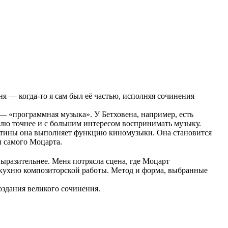
я — когда-то я сам был её частью, исполняя сочинения
 — «программная музыка». У Бетховена, например, есть
елю точнее и с большим интересом воспринимать музыку.
картины она выполняет функцию киномузыки. Она становится
и самого Моцарта.
выразительнее. Меня потрясла сцена, где Моцарт
 кухню композиторской работы. Метод и форма, выбранные
оздания великого сочинения.