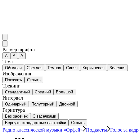
Размер шрифта
А
A
A
Тема
Обычная
Светлая
Темная
Синяя
Коричневая
Зеленая
Изображения
Показать
Скрыть
Трекинг
Стандартный
Средний
Большой
Интервал
Одинарный
Полуторный
Двойной
Гарнитура
Без засечек
С засечками
Вернуть стандартные настройки
Скрыть
Радио классической музыки «Орфей»
Подкасты
Голос за кад