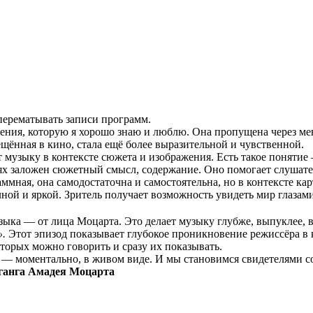
 перематывать записи программ.
ения, которую я хорошо знаю и люблю. Она пропущена через мен
мещённая в кино, стала ещё более выразительной и чувственной.
 музыку в контексте сюжета и изображения. Есть такое понятие
иях заложен сюжетный смысл, содержание. Оно помогает слушат
ммная, она самодостаточна и самостоятельна, но в контексте 
ной и яркой. Зритель получает возможность увидеть мир глазам
узыка — от лица Моцарта. Это делает музыку глубже, выпуклее, 
».
Этот эпизод показывает глубокое проникновение режиссёра в
торых можно говорить и сразу их показывать.
х — моментально, в живом виде. И мы становимся свидетелями с
ганга Амадея Моцарта