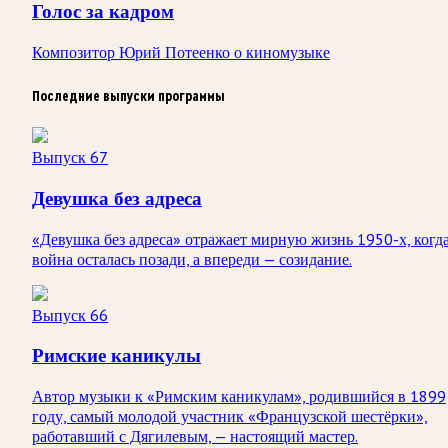
Голос за кадром
Композитор Юрий Потеенко о киномузыке
Последние выпуски программы
Выпуск 67
Девушка без адреса
«Девушка без адреса» отражает мирную жизнь 1950-х, когд
война осталась позади, а впереди — созидание.
Выпуск 66
Римские каникулы
Автор музыки к «Римским каникулам», родившийся в 1899
году, самый молодой участник «Французской шестёрки»,
работавший с Дягилевым, — настоящий мастер.