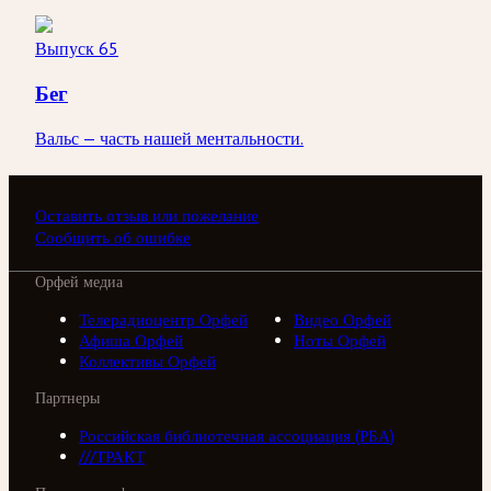
Выпуск 65
Бег
Вальс — часть нашей ментальности.
Оставить отзыв или пожелание
Сообщить об ошибке
Орфей медиа
Телерадиоцентр Орфей
Видео Орфей
Афиша Орфей
Ноты Орфей
Коллективы Орфей
Партнеры
Российская библиотечная ассоциация (РБА)
///ТРАКТ