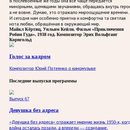
В послевоенные же годы она всё чаще передаётся
минорными, щемящими звучаниями, обращаясь внутрь геро
а не вовне. Думаю, это отражало мироощущение времени.
И сегодня нам особенно приятна и комфортна та светлая
нота любви, обращённая в окружающий мир.
Майкл Кёртиц, Уильям Кейли. Фильм «Приключения
Робин Гуда». 1938 год. Композитор Эрих Вольфганг
Корнгольд
Голос за кадром
Композитор Юрий Потеенко о киномузыке
Последние выпуски программы
Выпуск 67
Девушка без адреса
«Девушка без адреса» отражает мирную жизнь 1950-х, ког
война осталась позади, а впереди — созидание.