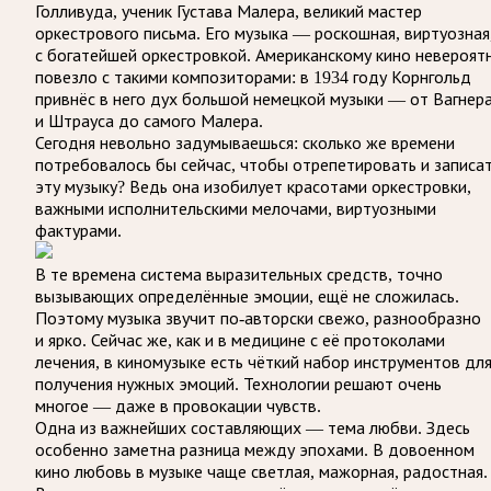
Голливуда, ученик Густава Малера, великий мастер
оркестрового письма. Его музыка — роскошная, виртуозная
с богатейшей оркестровкой. Американскому кино невероят
повезло с такими композиторами: в 1934 году Корнгольд
привнёс в него дух большой немецкой музыки — от Вагнер
и Штрауса до самого Малера.
Сегодня невольно задумываешься: сколько же времени
потребовалось бы сейчас, чтобы отрепетировать и записа
эту музыку? Ведь она изобилует красотами оркестровки,
важными исполнительскими мелочами, виртуозными
фактурами.
В те времена система выразительных средств, точно
вызывающих определённые эмоции, ещё не сложилась.
Поэтому музыка звучит по-авторски свежо, разнообразно
и ярко. Сейчас же, как и в медицине с её протоколами
лечения, в киномузыке есть чёткий набор инструментов дл
получения нужных эмоций. Технологии решают очень
многое — даже в провокации чувств.
Одна из важнейших составляющих — тема любви. Здесь
особенно заметна разница между эпохами. В довоенном
кино любовь в музыке чаще светлая, мажорная, радостная.