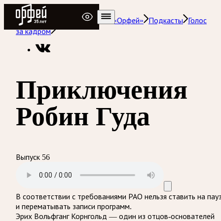
Радио Орфей
Радио классической музыки «Орфей»
Подкасты
Голос
за кадром
Приключения
Робин Гуда
Выпуск 56
В соответствии с требованиями
РАО
нельзя ставить на пау
и перематывать записи программ.
Эрих Вольфганг Корнгольд — один из отцов-основателей