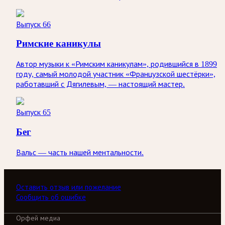
Выпуск 66
Римские каникулы
Автор музыки к «Римским каникулам», родившийся в 1899
году, самый молодой участник «Французской шестёрки»,
работавший с Дягилевым, — настоящий мастер.
Выпуск 65
Бег
Вальс — часть нашей ментальности.
Оставить отзыв или пожелание
Сообщить об ошибке
Орфей медиа