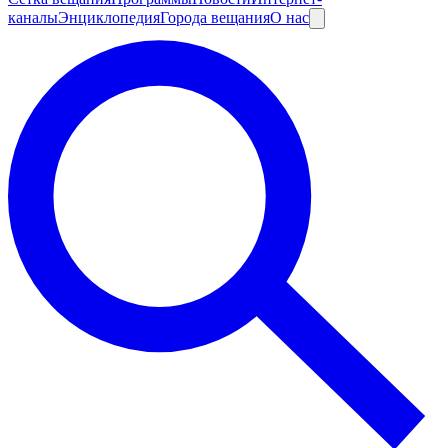
каналы
Энциклопедия
Города вещания
О нас