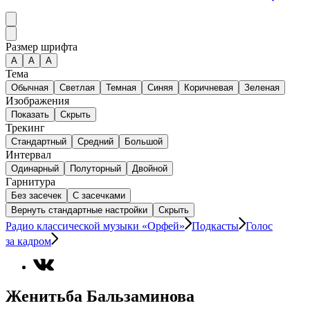
Размер шрифта
А
A
A
Тема
Обычная
Светлая
Темная
Синяя
Коричневая
Зеленая
Изображения
Показать
Скрыть
Трекинг
Стандартный
Средний
Большой
Интервал
Одинарный
Полуторный
Двойной
Гарнитура
Без засечек
С засечками
Вернуть стандартные настройки
Скрыть
Радио классической музыки «Орфей»
Подкасты
Голос
за кадром
Женитьба Бальзаминова