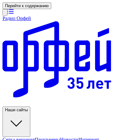
Перейти к содержанию
Радио Орфей
Наши сайты
Сетка вещания
Программы
Новости
Интернет-