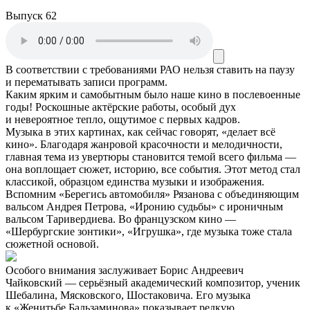
Выпуск 62
В соответствии с требованиями
РАО
нельзя ставить на паузу
и перематывать записи программ.
Каким ярким и самобытным было наше кино в послевоенные
годы! Роскошные актёрские работы, особый дух
и невероятное тепло, ощутимое с первых кадров.
Музыка в этих картинах, как сейчас говорят, «делает всё
кино». Благодаря жанровой красочности и мелодичности,
главная тема из увертюры становится темой всего фильма —
она воплощает сюжет, историю, все события. Этот метод стал
классикой, образцом единства музыки и изображения.
Вспомним «Берегись автомобиля» Рязанова с объединяющим
вальсом Андрея Петрова, «Иронию судьбы» с ироничным
вальсом Таривердиева. Во французском кино —
«Шербургские зонтики», «Игрушка», где музыка тоже стала
сюжетной основой.
Особого внимания заслуживает Борис Андреевич
Чайковский — серьёзный академический композитор, ученик
Шебалина, Мясковского, Шостаковича. Его музыка
к «Женитьбе Бальзаминова» показывает редкую