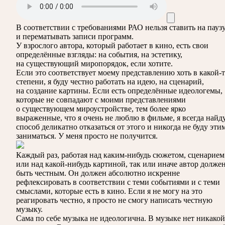
В соответствии с требованиями
РАО
нельзя ставить на пауз
и перематывать записи программ.
У взрослого автора, который работает в кино, есть свои
определённые взгляды: на события, на эстетику,
на существующий миропорядок, если хотите.
Если это соответствует моему представлению хоть в какой-
степени, я буду честно работать на идею, на сценарий,
на создание картины. Если есть определённые идеологемы,
которые не совпадают с моими представлениями
о существующем мироустройстве, тем более ярко
выраженные, что я очень не люблю в фильме, я всегда найд
способ деликатно отказаться от этого и никогда не буду эти
заниматься. У меня просто не получится.
Каждый раз, работая над каким-нибудь сюжетом, сценарием
или над какой-нибудь картиной, так или иначе автор долже
быть честным. Он должен абсолютно искренне
рефлексировать в соответствии с теми событиями и с теми
смыслами, которые есть в кино. Если я не могу на это
реагировать честно, я просто не смогу написать честную
музыку.
Сама по себе музыка не идеологична. В музыке нет никакой