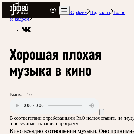
Радио Орфей
Радио классической музыки «Орфей»
Подкасты
Голос
за кадром
Хорошая плохая
музыка в кино
Выпуск 10
В соответствии с требованиями
РАО
нельзя ставить на пауз
и перематывать записи программ.
Кино всеядно в отношении музыки. Оно принима