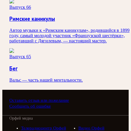
Выпуск 66
Римские каникулы
Автор музыки к «Римским каникулам», родившийся в 1899
году, самый молодой участник «Французской шестёрки»,
работавший с Дягилевым, — настоящий мастер.
Выпуск 65
Бег
Вальс — часть нашей ментальности.
Оставить отзыв или пожелание
Сообщить об ошибке
Орфей медиа
Телерадиоцентр Орфей
Видео Орфей