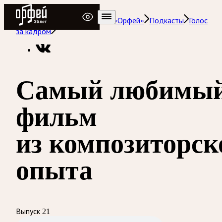
Радио Орфей
Радио классической музыки «Орфей»
Подкасты
Голос
за кадром
Самый любимы
фильм
из композиторск
опыта
Выпуск 21