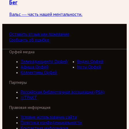
Бег
Вальс — часть нашей ментальности.
Оставить отзыв или пожелание
Сообщить об ошибке
Орфей медиа
Телерадиоцентр Орфей
Видео Орфей
Афиша Орфей
Ноты Орфей
Коллективы Орфей
Партнеры
Российская библиотечная ассоциация (РБА)
///ТРАКТ
Правовая информация
Условия использования сайта
Политика конфиденциальности
Контактная информация