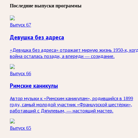
Последние выпуски программы
Выпуск 67
Девушка без адреса
«Девушка без адреса» отражает мирную жизнь 1950-х, ког
война осталась позади, а впереди — созидание.
Выпуск 66
Римские каникулы
Автор музыки к «Римским каникулам», родившийся в 1899
году, самый молодой участник «Французской шестёрки»,
работавший с Дягилевым, — настоящий мастер.
Выпуск 65