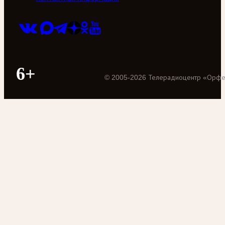
6+
©
2005
-
2026
Телерадиоцентр «Орф