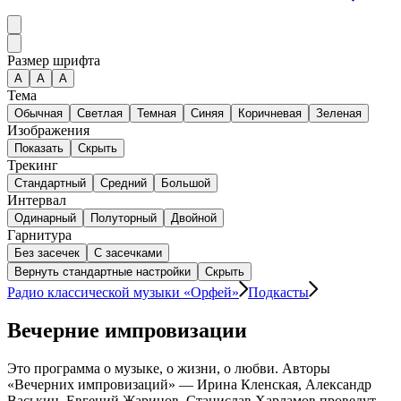
Размер шрифта
А
A
A
Тема
Обычная
Светлая
Темная
Синяя
Коричневая
Зеленая
Изображения
Показать
Скрыть
Трекинг
Стандартный
Средний
Большой
Интервал
Одинарный
Полуторный
Двойной
Гарнитура
Без засечек
С засечками
Вернуть стандартные настройки
Скрыть
Радио классической музыки «Орфей»
Подкасты
Вечерние импровизации
Это программа о музыке, о жизни, о любви. Авторы
«Вечерних импровизаций» — Ирина Кленская, Александр
Васькин, Евгений Жаринов, Станислав Харламов проведут