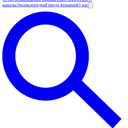
каналы
Энциклопедия
Города вещания
О нас