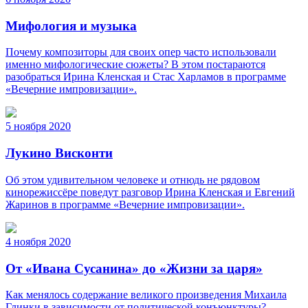
Мифология и музыка
Почему композиторы для своих опер часто использовали
именно мифологические сюжеты? В этом постараются
разобраться Ирина Кленская и Стас Харламов в программе
«Вечерние импровизации».
5 ноября 2020
Лукино Висконти
Об этом удивительном человеке и отнюдь не рядовом
кинорежиссёре поведут разговор Ирина Кленская и Евгений
Жаринов в программе «Вечерние импровизации».
4 ноября 2020
От «Ивана Сусанина» до «Жизни за царя»
Как менялось содержание великого произведения Михаила
Глинки в зависимости от политической конъюнктуры?