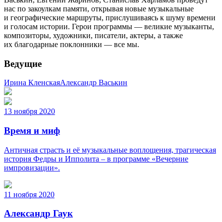
нас по закоулкам памяти, открывая новые музыкальные
и географические маршруты, прислушиваясь к шуму времени
и голосам истории. Герои программы — великие музыканты,
композиторы, художники, писатели, актеры, а также
их благодарные поклонники — все мы.
Ведущие
Ирина Кленская
Александр Васькин
13 ноября 2020
Время и миф
Античная страсть и её музыкальные воплощения, трагическая
история Федры и Ипполита – в программе «Вечерние
импровизации».
11 ноября 2020
Александр Гаук