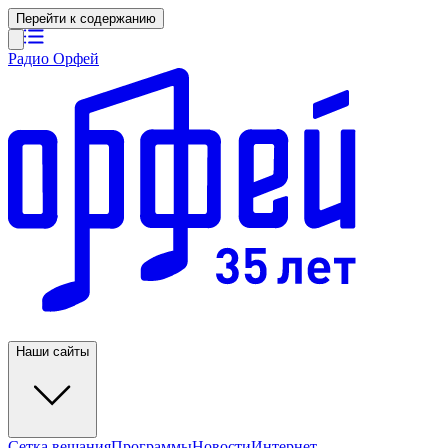
Перейти к содержанию
Радио Орфей
Наши сайты
Сетка вещания
Программы
Новости
Интернет-