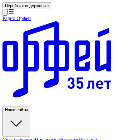
Перейти к содержанию
Радио Орфей
Наши сайты
Сетка вещания
Программы
Новости
Интернет-