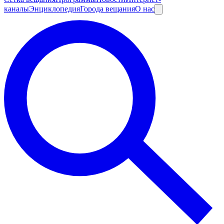
каналы
Энциклопедия
Города вещания
О нас