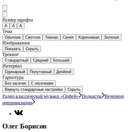
Размер шрифта
А
A
A
Тема
Обычная
Светлая
Темная
Синяя
Коричневая
Зеленая
Изображения
Показать
Скрыть
Трекинг
Стандартный
Средний
Большой
Интервал
Одинарный
Полуторный
Двойной
Гарнитура
Без засечек
С засечками
Вернуть стандартные настройки
Скрыть
Радио классической музыки «Орфей»
Подкасты
Вечерние
импровизации
Олег Борисов