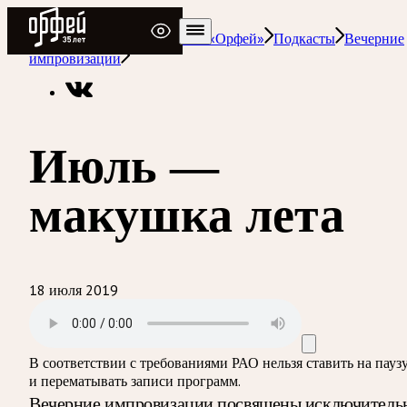
Радио Орфей
Радио классической музыки «Орфей»
Подкасты
Вечерние
импровизации
Июль —
макушка лета
18 июля 2019
В соответствии с требованиями
РАО
нельзя ставить на пауз
и перематывать записи программ.
Вечерние импровизации посвящены исключитель