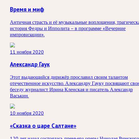
Время и миф
Античная страсть и её музыкальные воплощения, трагическ
история Федры и Ипполита – в программе «Вечерние
импровизации».
11 ноября 2020
Александр Гаук
Этот выдающийся дирижёр прославил своим талантом
отечественное искусство. Александру Гауку посвящают сво
беседу журналист Ирина Кленская и писатель Александр
Васькин.
10 ноября 2020
«Сказка о царе Салтане»
120 лет назад состоялась премьера оперы Николая Римского