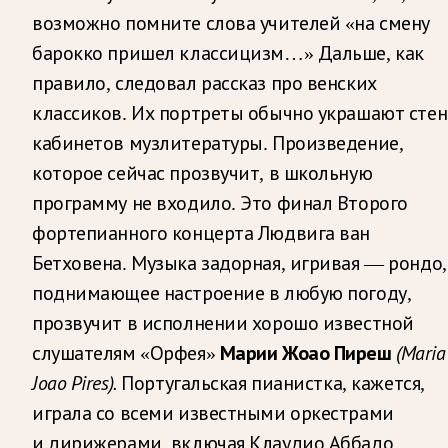
возможно помните слова учителей «на смену
барокко пришел классицизм…» Дальше, как
правило, следовал рассказ про венских
классиков. Их портреты обычно украшают сте
кабинетов музлитературы. Произведение,
которое сейчас прозвучит, в школьную
программу не входило. Это финал Второго
фортепианного концерта Людвига ван
Бетховена. Музыка задорная, игривая — рондо,
поднимающее настроение в любую погоду,
прозвучит в исполнении хорошо известной
(Maria
слушателям «Орфея»
Марии Жоао Пиреш
Joao Pires).
Португальская пианистка, кажется,
играла со всеми известными оркестрами
и дирижерами, включая Клаудио Аббадо