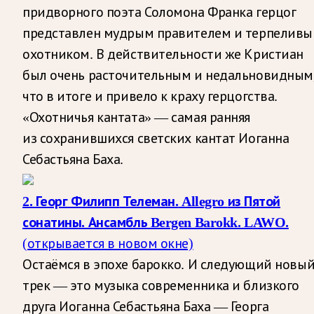
придворного поэта Соломона Франка герцог
представлен мудрым правителем и терпелив
охотником. В действительности же Кристиан
был очень расточительным и недальновидным
что в итоге и привело к краху герцогства.
«Охотничья кантата» — самая ранняя
из сохранившихся светских кантат Иоганна
Себастьяна Баха.
2. Георг Филипп
Телеман.
Allegro
из Пятой
сонатины. Ансамбль Bergen Barokk. LAWO.
(открывается в новом окне)
Остаёмся в эпохе барокко. И следующий новы
трек — это музыка современника и близкого
друга Иоганна Себастьяна Баха — Георга