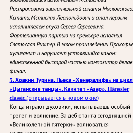
Ростроповича виолончельной сонаты
Мясковского.
Кстати, Мстислав Леопольдович и стал первым
исполнителем опуса Сергея Сергеевича.
Фортепианную партию на премьере исполнил
Святослав Рихтер. В этом произведении Прокофь
хулиганит и нарушает устоявшийся канон:
единственной быстрой частью композитор дела
финал.
5.
Хоакин
Турина. Пьеса «Хенералифе» из цикл
«Цыганские танцы». Квинтет «Азар». Hänssler
classic.
(открывается в новом окне)
Когда играют духовики, испытываешь особый
трепет и волнение. За дебютанта сегодняшней
«Великолепной пятерки» волноваться