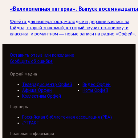
«Великолепная пятерка». Выпуск восемнадцат
Флейта для императора; молодые и дерзкие взялись за
Гайдна; старый знакомый, который звучит по-новому; и
классика, и романтизм — новые записи на радио «Орфей».
Оставить отзыв или пожелание
Сообщить об ошибке
Орфей медиа
Телерадиоцентр Орфей
Видео Орфей
Афиша Орфей
Ноты Орфей
Коллективы Орфей
Партнеры
Российская библиотечная ассоциация (РБА)
///ТРАКТ
Правовая информация