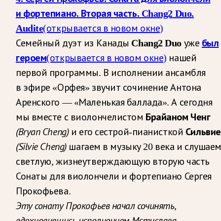
и фортепиано. Вторая часть. Chang2 Duo.
Audite
(открывается в новом окне)
Семейный дуэт из Канады
Chang2 Duo
уже
был
героем
(открывается в новом окне)
нашей
первой программы. В исполнении ансамбля
в эфире «Орфея» звучит сочинение Антона
Аренского — «Маленькая баллада». А сегодня
мы вместе с виолончелистом
Брайаном Ченг
(Bryan Cheng)
и его сестрой-пианисткой
Сильви
(Silvie Cheng)
шагаем в музыку 20 века и слушае
светлую, жизнеутверждающую вторую часть
Сонаты для виолончели и фортепиано Сергея
Прокофьева.
Эту сонату Прокофьев начал сочинять,
вдохновившись исполнением Мстислава