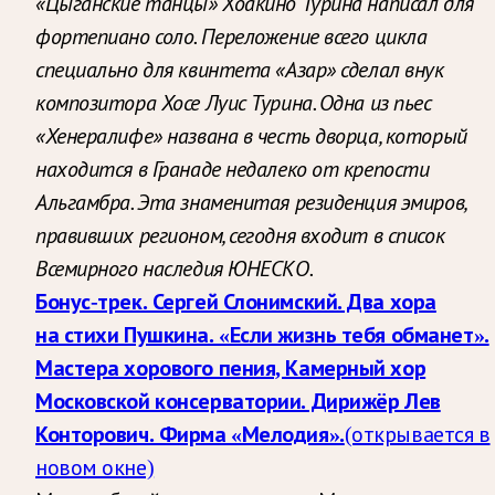
«Цыганские танцы»
Хоакино
Турина написал для
фортепиано соло. Переложение всего цикла
специально для квинтета «Азар» сделал внук
композитора Хосе Луис Турина. Одна из пьес
«Хенералифе» названа в честь дворца, который
находится в Гранаде недалеко от крепости
Альгамбра. Эта знаменитая резиденция эмиров,
правивших регионом, сегодня входит в список
Всемирного наследия ЮНЕСКО.
Бонус-трек. Сергей Слонимский. Два хора
на стихи Пушкина. «Если жизнь тебя обманет».
Мастера хорового пения, Камерный хор
Московской консерватории. Дирижёр Лев
Конторович. Фирма «Мелодия».
(открывается в
новом окне)