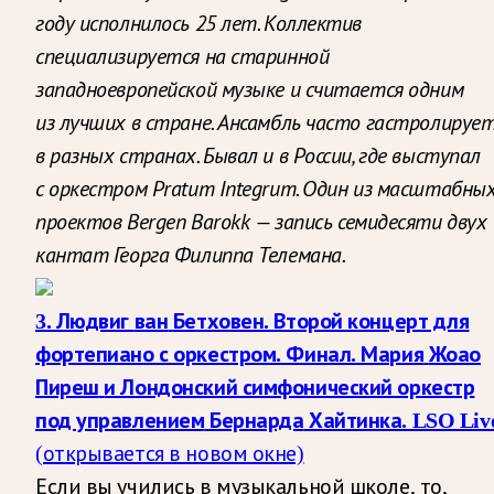
году исполнилось 25 лет. Коллектив
специализируется на старинной
западноевропейской музыке и считается одним
из лучших в стране. Ансамбль часто гастролируе
в разных странах. Бывал и в России, где выступал
с оркестром
Pratum
Integrum. Один из масштабны
проектов
Bergen
Barokk — запись семидесяти двух
кантат Георга Филиппа
Телемана.
3. Людвиг
ван
Бетховен. Второй концерт для
фортепиано с оркестром. Финал. Мария
Жоао
Пиреш
и Лондонский симфонический оркестр
под управлением
Бернарда
Хайтинка. LSO Liv
(открывается в новом окне)
Если вы учились в музыкальной школе, то,