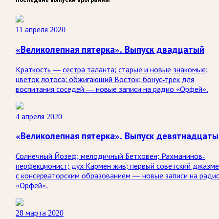
11 апреля 2020
«Великолепная пятерка». Выпуск двадцатый
Краткость — сестра таланта; старые и новые знакомые;
цветок лотоса; обжигающий Восток; бонус-трек для
воспитания соседей — новые записи на радио «Орфей».
4 апреля 2020
«Великолепная пятерка». Выпуск девятнадцаты
Солнечный Йозеф; мелодичный Бетховен; Рахманинов-
перфекционист; дух Кармен жив; первый советский джазм
с консерваторским образованием — новые записи на ради
«Орфей».
28 марта 2020