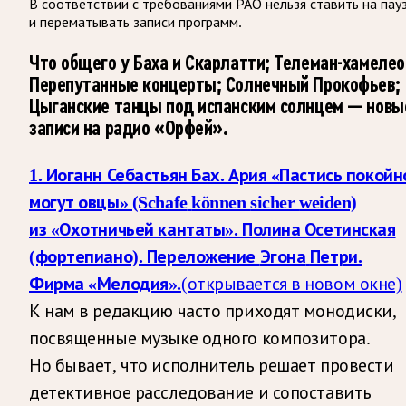
В соответствии с требованиями
РАО
нельзя ставить на пау
и перематывать записи программ.
Что общего у Баха и Скарлатти; Телеман-хамелео
Перепутанные концерты; Солнечный Прокофьев;
Цыганские танцы под испанским солнцем — новы
записи на радио «Орфей».
1. Иоганн Себастьян Бах. Ария «Пастись покойн
могут овцы» (Schafe
können
sicher
weiden)
из «Охотничьей кантаты». Полина Осетинская
(фортепиано). Переложение
Эгона
Петри.
Фирма «Мелодия».
(открывается в новом окне)
К нам в редакцию часто приходят монодиски,
посвященные музыке одного композитора.
Но бывает, что исполнитель решает провести
детективное расследование и сопоставить