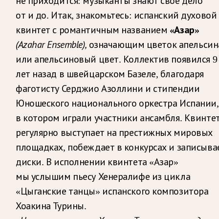
не приходится: музыканты знают свое дело
от и до. Итак, знакомьтесь: испанский духовой
квинтет с романтичным названием
«Азар»
(Azahar Ensemble),
означающим цветок апельсин
или апельсиновый цвет. Коллектив появился 9
лет назад в швейцарском Базеле, благодаря
фаготисту Серджио Азоллини и стипендии
Юношеского национального оркестра Испании,
в котором играли участники ансамбля. Квинте
регулярно выступает на престижных мировых
площадках, побеждает в конкурсах и записыва
диски. В исполнении квинтета «Азар»
мы услышим пьесу Хенералифе из цикла
«Цыганские танцы» испанского композитора
Хоакина Турины.