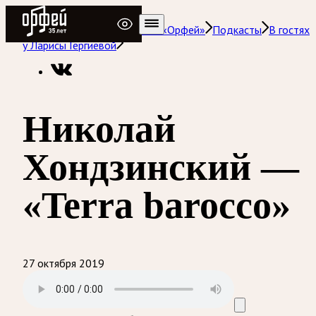
Радио Орфей
Радио классической музыки «Орфей»
Подкасты
В гостях
у Ларисы Гергиевой
Николай
Хондзинский —
«Terra barocco»
27 октября 2019