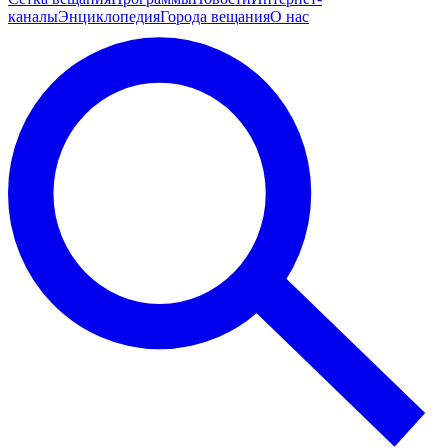
каналы
Энциклопедия
Города вещания
О нас