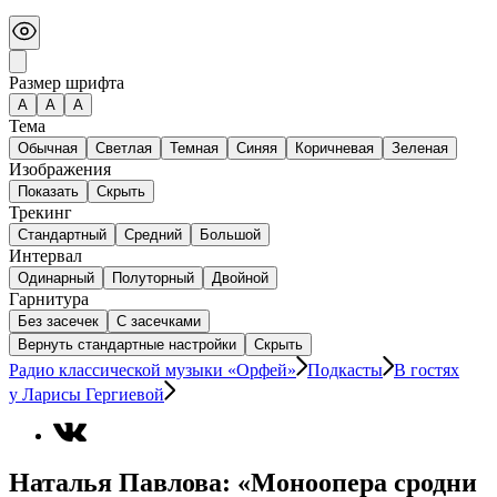
Размер шрифта
А
A
A
Тема
Обычная
Светлая
Темная
Синяя
Коричневая
Зеленая
Изображения
Показать
Скрыть
Трекинг
Стандартный
Средний
Большой
Интервал
Одинарный
Полуторный
Двойной
Гарнитура
Без засечек
С засечками
Вернуть стандартные настройки
Скрыть
Радио классической музыки «Орфей»
Подкасты
В гостях
у Ларисы Гергиевой
Наталья Павлова: «Моноопера сродни