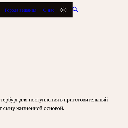
Города вещания
О нас
етербург для поступления в приготовительный
ет сыну жизненной основой.