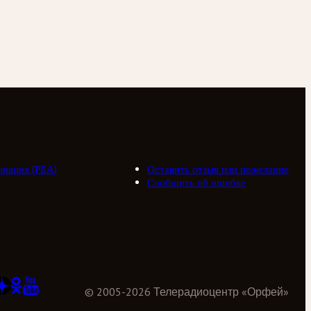
циация (РБА)
Оставить отзыв или пожелание
Сообщить об ошибке
©
2005
-
2026
Телерадиоцентр «Орфей»