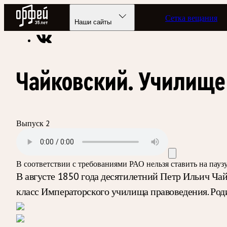
Радио Орфей
Сетка вещания
Радио классической музыки «Орфей»
Подкасты
Партитур
Наши сайты
Чайковский. Училище
Выпуск 2
В соответствии с требованиями
РАО
нельзя ставить на пау
В августе 1850 года десятилетний Петр Ильич Ча
класс Императорского училища правоведения. Роди