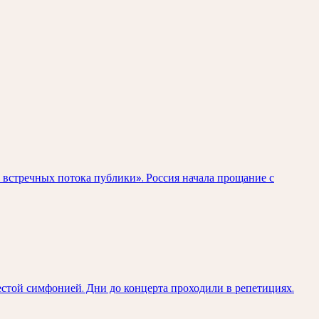
а встречных потока публики». Россия начала прощание с
стой симфонией. Дни до концерта проходили в репетициях.