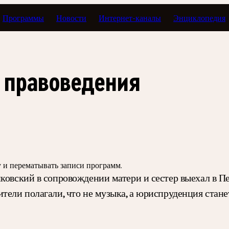
Программы
Новости
Интернет-каналы
Энциклопедия
а жизни: Пётр Ильич Чайковский
 правоведения
зу и перематывать записи программ.
йковский в сопровождении матери и сестер выехал в П
тели полагали, что не музыка, а юриспруденция стан