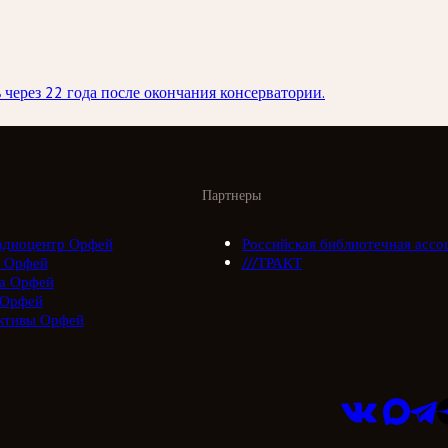
через 22 года после окончания консерватории.
Партнеры
адиоцентр Орфей
Российская библиотечная ассо
 Орфей
///ТРАКТ
а Орфей
 Орфей
ктивы Орфей