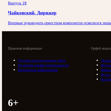
Выпуск 28
Чайковский. Дирижер
Впервые руководить оркестром композитор осмелился лишь 
Правовая информация
Орфей медиа
Условия использования сайта
Телер
Политика конфиденциальности
Видео
Контактная информация
Афиш
Ноты
Колле
6+