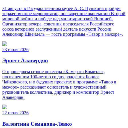
31 августа в Государственном музее А. С. Пушкина пройдет
торжественное мероприятие, посвященное окончанию Второй
мировой войны и победе над милитаристской Японией.
Организатор вечера, советник председателя Российского
союза ветеранов заслуженный деятель искусств России
Александр Швейдель — гость программы «Тавор в мажоре».
23 июля 2026
Эрнест Алавердян
О прошедшем сезоне оркестра «Камерата Комитас»,
посвященном 100-летию со дня рождения Бориса
Чайковского, и о будущих проектах в программе «Тавор в
мажоре» рассказывает основатель и художественный
руководитель коллектива, дирижер и композитор Эрнест
Алавердян.
22 июля 2026
Валентина Семанова-Левко