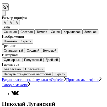
Размер шрифта
А
A
A
Тема
Обычная
Светлая
Темная
Синяя
Коричневая
Зеленая
Изображения
Показать
Скрыть
Трекинг
Стандартный
Средний
Большой
Интервал
Одинарный
Полуторный
Двойной
Гарнитура
Без засечек
С засечками
Вернуть стандартные настройки
Скрыть
Радио классической музыки «Орфей»
Программы в эфире
Тавор в мажоре
Николай Луганский