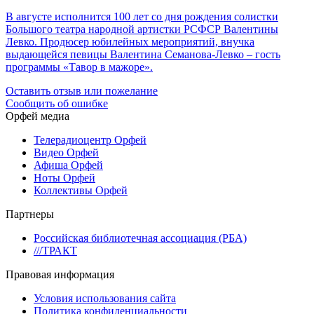
В августе исполнится 100 лет со дня рождения солистки
Большого театра народной артистки РСФСР Валентины
Левко. Продюсер юбилейных мероприятий, внучка
выдающейся певицы Валентина Семанова-Левко – гость
программы «Тавор в мажоре».
Оставить отзыв или пожелание
Сообщить об ошибке
Орфей медиа
Телерадиоцентр Орфей
Видео Орфей
Афиша Орфей
Ноты Орфей
Коллективы Орфей
Партнеры
Российская библиотечная ассоциация (РБА)
///ТРАКТ
Правовая информация
Условия использования сайта
Политика конфиденциальности