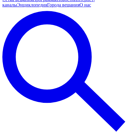
каналы
Энциклопедия
Города вещания
О нас