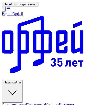
Перейти к содержанию
Радио Орфей
Наши сайты
Сетка вещания
Программы
Новости
Интернет-