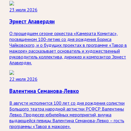
23 июля 2026
Эрнест Алавердян
О прошедшем сезоне оркестра «Камерата Комитас»,
посвященном 100-летию со дня рождения Бориса
Чайковского, и о будущих проектах в программе «Тавор в
мажоре» рассказывает основатель и художественный
руководитель коллектива, дирижер и композитор Эрнест
Алавердян.
22 июля 2026
Валентина Семанова-Левко
В августе исполнится 100 лет со дня рождения солистки
Большого театра народной артистки РСФСР Валентины
Левко. Продюсер юбилейных мероприятий, внучка
выдающейся певицы Валентина Семанова-Левко – гость
программы «Тавор в мажоре».