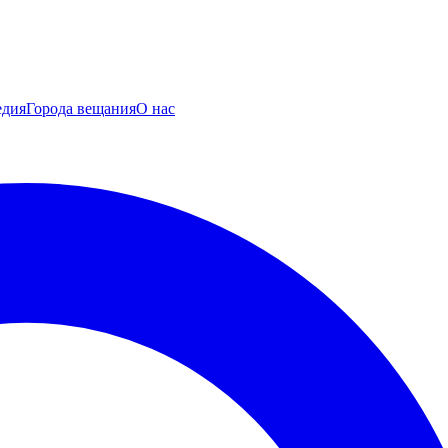
едия
Города вещания
О нас