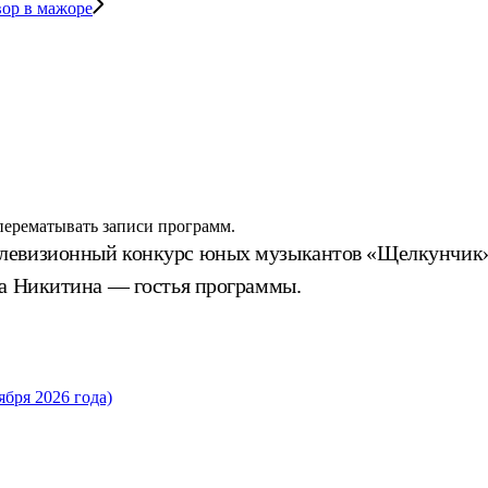
вор в мажоре
 перематывать записи программ.
елевизионный конкурс юных музыкантов «Щелкунчик
на Никитина — гостья программы.
бря 2026 года)