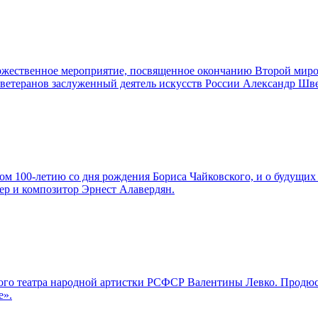
торжественное мероприятие, посвященное окончанию Второй мир
а ветеранов заслуженный деятель искусств России Александр Шв
м 100-летию со дня рождения Бориса Чайковского, и о будущих 
ер и композитор Эрнест Алавердян.
льшого театра народной артистки РСФСР Валентины Левко. Про
е».