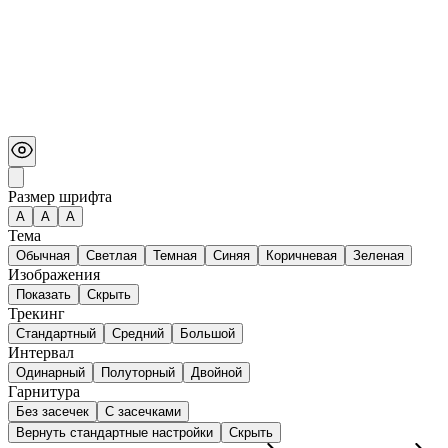
Размер шрифта
А
A
A
Тема
Обычная
Светлая
Темная
Синяя
Коричневая
Зеленая
Изображения
Показать
Скрыть
Трекинг
Стандартный
Средний
Большой
Интервал
Одинарный
Полуторный
Двойной
Гарнитура
Без засечек
С засечками
Вернуть стандартные настройки
Скрыть