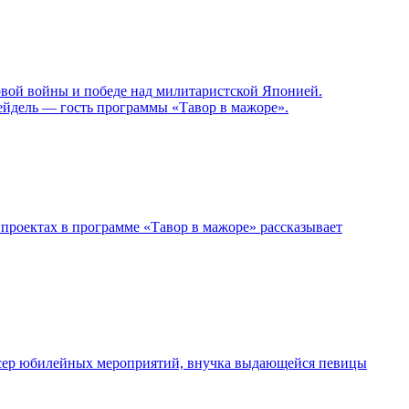
овой войны и победе над милитаристской Японией.
ейдель — гость программы «Тавор в мажоре».
проектах в программе «Тавор в мажоре» рассказывает
дюсер юбилейных мероприятий, внучка выдающейся певицы