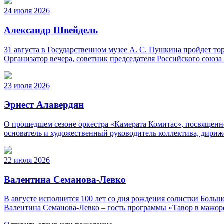
24 июля 2026
Александр Швейдель
31 августа в Государственном музее А. С. Пушкина пройдет 
Организатор вечера, советник председателя Российского союз
23 июля 2026
Эрнест Алавердян
О прошедшем сезоне оркестра «Камерата Комитас», посвященно
основатель и художественный руководитель коллектива, дириж
22 июля 2026
Валентина Семанова-Левко
В августе исполнится 100 лет со дня рождения солистки Бо
Валентина Семанова-Левко – гость программы «Тавор в мажор