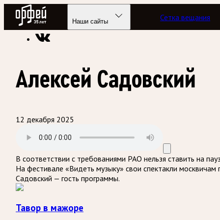
Радио Орфей
Сетка вещания
Радио классической музыки «Орфей»
Программы в эфире
Наши сайты
Алексей Садовский
12 декабря 2025
В соответствии с требованиями
РАО
нельзя ставить на пау
На фестивале «Видеть музыку» свои спектакли москвичам 
Садовский — гость программы.
Тавор в мажоре