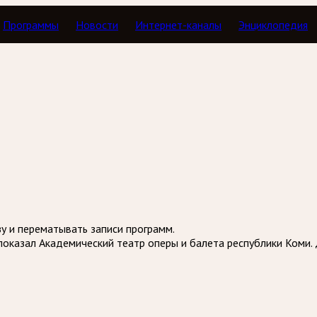
Программы
Новости
Интернет-каналы
Энциклопедия
Тавор в мажоре
зу и перематывать записи программ.
показал Академический театр оперы и балета республики Коми