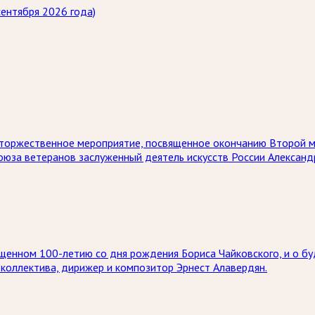
ентября 2026 года)
ет торжественное мероприятие, посвященное окончанию Второй 
союза ветеранов заслуженный деятель искусств России Алексан
щенном 100-летию со дня рождения Бориса Чайковского, и о бу
коллектива, дирижер и композитор Эрнест Алавердян.