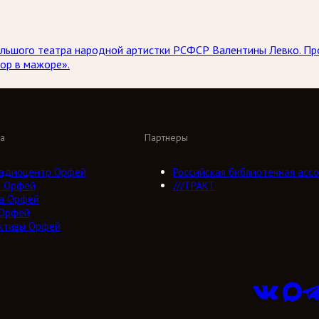
 Большого театра народной артистки РСФСР Валентины Левко. 
ор в мажоре».
а
Партнеры
адиоцентр Орфей
Российская библиотечная ассо
о Орфей
///ТРАКТ
а Орфей
 Орфей
ктивы Орфей