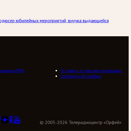
Продюсер юбилейных мероприятий, внучка выдающейся
циация (РБА)
Оставить отзыв или пожелание
Сообщить об ошибке
©
2005
-
2026
Телерадиоцентр «Орфей»