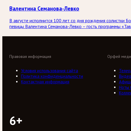
Валентина Семанова-Левко
В августе исполнится 100 лет со дня рождения солистки
певицы Валентина Семанова-Левко – гость программы «Тав
Правовая информация
Орфей меди
Условия использования сайта
Телер
Политика конфиденциальности
Виде
Контактная информация
Афиш
Ноты
Колле
6+