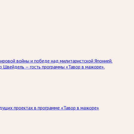
мировой войны и победе над милитаристской Японией.
др Швейдель — гость программы «Тавор в мажоре».
дущих проектах в программе «Тавор в мажоре»